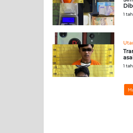
Dib
KARIR
1 ta
DISCLAIMER
Wahana
Ut
News
Tra
Regional
asa
1 ta
WN
SUMUT
Mu
WN
JAKARTA
WN
JABAR