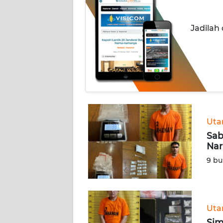
INDEKS
Jadilah
BERITA
KONTAK
KAMI
INFO
IKLAN
Ut
TENTANG
Sab
KAMI
Nar
9 bu
PEDOMAN
MEDIA
SIBER
Ut
REDAKSI
Sim