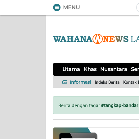
MENU
WAHANA
Tutup
TV
UTAMA
KHAS
Utama
Khas
Nusantara
Ser
NUSANTARA
Informasi
Indeks Berita
Kontak 
SERBA-
SERBI
Berita dengan tagar
#tangkap-bandar
OPINI
Informasi