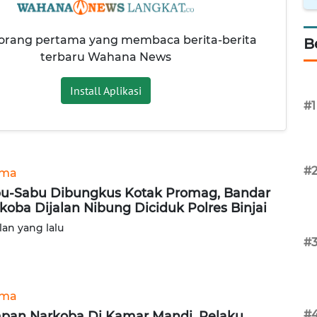
 orang pertama yang membaca berita-berita
B
terbaru Wahana News
Install Aplikasi
#1
#
ama
u-Sabu Dibungkus Kotak Promag, Bandar
koba Dijalan Nibung Diciduk Polres Binjai
lan yang lalu
#
ama
#
pan Narkoba Di Kamar Mandi, Pelaku