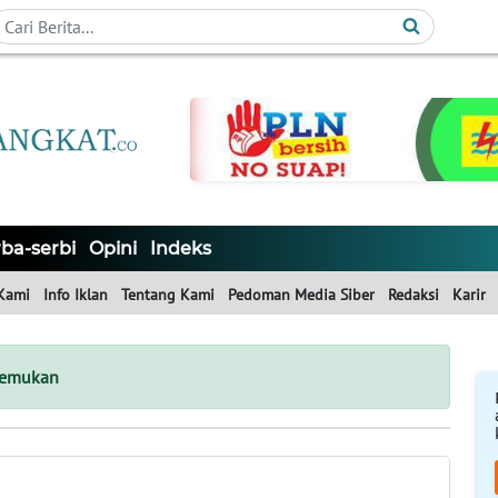
ba-serbi
Opini
Indeks
Kami
Info Iklan
Tentang Kami
Pedoman Media Siber
Redaksi
Karir
temukan