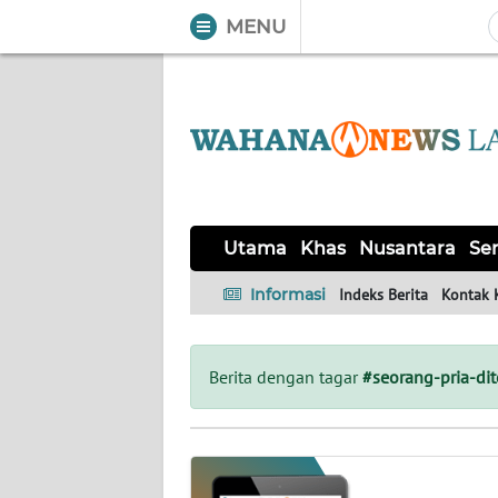
MENU
WAHANA
Tutup
TV
UTAMA
KHAS
Utama
Khas
Nusantara
Ser
NUSANTARA
Informasi
Indeks Berita
Kontak 
SERBA-
SERBI
Berita dengan tagar
#seorang-pria-di
OPINI
Informasi