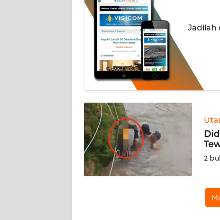
INDEKS
Jadilah
BERITA
KONTAK
KAMI
INFO
IKLAN
Ut
TENTANG
Did
KAMI
Tew
2 bu
PEDOMAN
MEDIA
SIBER
Mu
REDAKSI