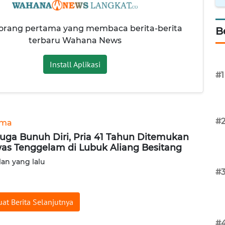
 orang pertama yang membaca berita-berita
B
terbaru Wahana News
Install Aplikasi
#1
#
ama
uga Bunuh Diri, Pria 41 Tahun Ditemukan
as Tenggelam di Lubuk Aliang Besitang
lan yang lalu
#
at Berita Selanjutnya
#