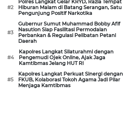
Polres Langkat Gelar KRYD, Razia Tempat
REDAKSI
#2
Hiburan Malam di Batang Serangan, Satu
Pengunjung Positif Narkotika
KARIR
Gubernur Sumut Muhammad Bobby Afif
Nasution Siap Fasilitasi Permodalan
#3
Perbankan & Regulasi Pelibatan Petani
DISCLAIMER
Daerah
Wahana
Kapolres Langkat Silaturahmi dengan
News
#4
Pengemudi Ojek Online, Ajak Jaga
Regional
Kamtibmas Jelang HUT RI
Kapolres Langkat Perkuat Sinergi dengan
WN
#5
FKUB, Kolaborasi Tokoh Agama Jadi Pilar
Menjaga Kamtibmas
SUMUT
WN
JAKARTA
WN
JABAR