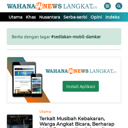
Utama
Khas
Nusantara
Serba-serbi
Opini
Indeks
WAHANA
Tutup
TV
Berita dengan tagar
#sediakan-mobil-damkar
UTAMA
KHAS
NUSANTARA
Install Aplikasi
SERBA-
SERBI
Utama
Terkait Musibah Kebakaran,
OPINI
Warga Angkat Bicara, Berharap