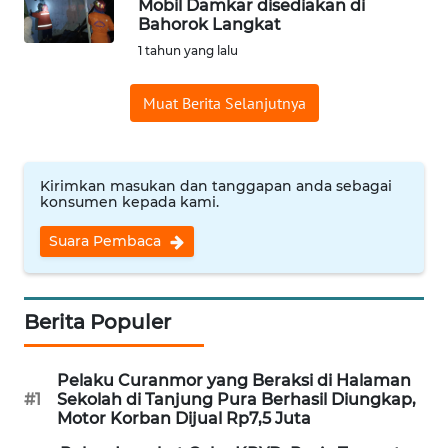
Mobil Damkar disediakan di
Bahorok Langkat
Informasi
1 tahun yang lalu
INDEKS
BERITA
Muat Berita Selanjutnya
KONTAK
KAMI
Kirimkan masukan dan tanggapan anda sebagai
konsumen kepada kami.
INFO
IKLAN
Suara Pembaca
TENTANG
KAMI
Berita Populer
PEDOMAN
Pelaku Curanmor yang Beraksi di Halaman
MEDIA
#1
Sekolah di Tanjung Pura Berhasil Diungkap,
SIBER
Motor Korban Dijual Rp7,5 Juta