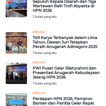
Sepuluh Kepala Daerah dan Tiga
Wartawan Raih Trofi Abyakta di
WN
HPN 2026
MALUKU
7 bulan yang lalu
WN
MALUT
Editorial
749 Karya Terbanyak dalam Lima
Tahun, Dewan Juri Tetapkan
WN
Peraih Anugerah Adinegoro 2025
DAIRI
7 bulan yang lalu
WN
Editorial
DANAU
PWI Pusat Gelar Silaturahmi dan
TOBA
Presentasi Anugerah Kebudayaan
Jelang HPN 2026
WN
7 bulan yang lalu
NIAS
Editorial
Persiapan HPN 2026, Pemprov
WN
Banten dan Panitia Gelar Rapat