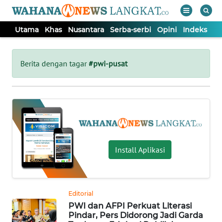
Utama
Khas
Nusantara
Serba-serbi
Opini
Indeks
WAHANA
Tutup
TV
Berita dengan tagar
#pwi-pusat
UTAMA
KHAS
NUSANTARA
Install Aplikasi
SERBA-
SERBI
Editorial
PWI dan AFPI Perkuat Literasi
OPINI
Pindar, Pers Didorong Jadi Garda