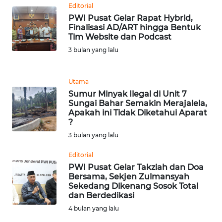
Editorial
WN
PWI Pusat Gelar Rapat Hybrid,
Finalisasi AD/ART hingga Bentuk
BANTEN
Tim Website dan Podcast
3 bulan yang lalu
WN
NTT
Utama
WN
Sumur Minyak Ilegal di Unit 7
KEPRI
Sungai Bahar Semakin Merajalela,
Apakah ini Tidak Diketahui Aparat
?
WN
3 bulan yang lalu
PAPUA
Editorial
WN
PWI Pusat Gelar Takziah dan Doa
PAPUA
Bersama, Sekjen Zulmansyah
BARAT
Sekedang Dikenang Sosok Total
dan Berdedikasi
4 bulan yang lalu
WN
RIAU