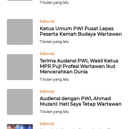
7 bulan yang lalu
WN
KALTARA
Editorial
Ketua Umum PWI Pusat Lepas
WN
Peserta Kemah Budaya Wartawan
KALSEL
7 bulan yang lalu
WN
Editorial
KALTIM
Terima Audensi PWI, Wakil Ketua
MPR Puji Profesi Wartawan Ikut
Mencerahkan Dunia
WN
7 bulan yang lalu
SULSEL
Editorial
WN
Audiensi dengan PWI, Ahmad
GORONTALO
Muzani: Hati Saya Tetap Wartawan
7 bulan yang lalu
WN
SULUT
Editorial