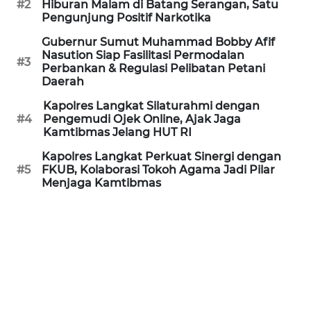
#2
Hiburan Malam di Batang Serangan, Satu
Pengunjung Positif Narkotika
WN
PRIANGAN
Gubernur Sumut Muhammad Bobby Afif
TIMUR
Nasution Siap Fasilitasi Permodalan
#3
Perbankan & Regulasi Pelibatan Petani
Daerah
WN
SEMARANG
Kapolres Langkat Silaturahmi dengan
#4
Pengemudi Ojek Online, Ajak Jaga
Kamtibmas Jelang HUT RI
WN
SOLO
Kapolres Langkat Perkuat Sinergi dengan
#5
FKUB, Kolaborasi Tokoh Agama Jadi Pilar
Menjaga Kamtibmas
WN
BOROBUDUR
WN
MADURA
WN
SURABAYA