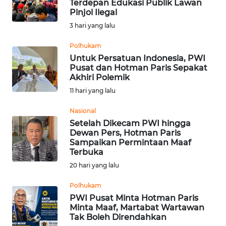
Terdepan Edukasi Publik Lawan
Pinjol Ilegal
Informasi
3 hari yang lalu
INDEKS
BERITA
Polhukam
Untuk Persatuan Indonesia, PWI
Pusat dan Hotman Paris Sepakat
KONTAK
Akhiri Polemik
KAMI
11 hari yang lalu
INFO
Nasional
IKLAN
Setelah Dikecam PWI hingga
Dewan Pers, Hotman Paris
Sampaikan Permintaan Maaf
TENTANG
Terbuka
KAMI
20 hari yang lalu
PEDOMAN
Polhukam
MEDIA
PWI Pusat Minta Hotman Paris
SIBER
Minta Maaf, Martabat Wartawan
Tak Boleh Direndahkan