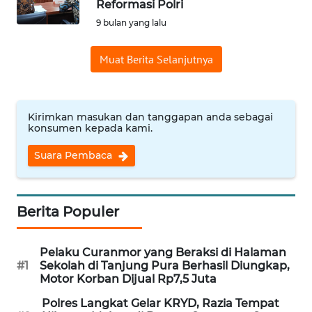
Reformasi Polri
9 bulan yang lalu
WN
INDRAMAYU
Muat Berita Selanjutnya
WN
KUNINGAN
Kirimkan masukan dan tanggapan anda sebagai
WN
konsumen kepada kami.
MAJALENGKA
Suara Pembaca
WN
SUBANG
Berita Populer
WN
SUKABUMI
Pelaku Curanmor yang Beraksi di Halaman
#1
Sekolah di Tanjung Pura Berhasil Diungkap,
Motor Korban Dijual Rp7,5 Juta
WN
PURWAKARTA
Polres Langkat Gelar KRYD, Razia Tempat