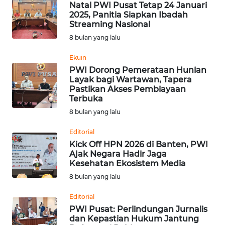
Natal PWI Pusat Tetap 24 Januari
WN
2025, Panitia Siapkan Ibadah
SUMEDANG
Streaming Nasional
8 bulan yang lalu
WN
CIANJUR
Ekuin
PWI Dorong Pemerataan Hunian
Layak bagi Wartawan, Tapera
WN
Pastikan Akses Pembiayaan
KEPULAUAN
Terbuka
SERIBU
8 bulan yang lalu
WN
Editorial
TANGERANG
Kick Off HPN 2026 di Banten, PWI
Ajak Negara Hadir Jaga
Kesehatan Ekosistem Media
WN
8 bulan yang lalu
BINJAI
Editorial
WN
PWI Pusat: Perlindungan Jurnalis
CIREBON
dan Kepastian Hukum Jantung