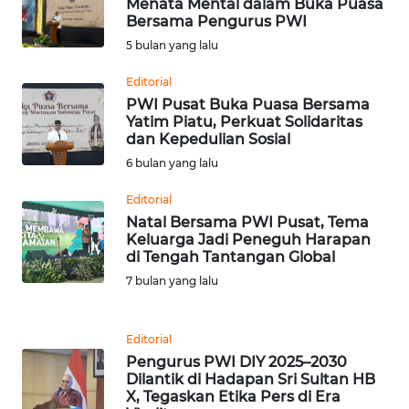
Menata Mental dalam Buka Puasa
Bersama Pengurus PWI
WN
5 bulan yang lalu
BABEL
Editorial
PWI Pusat Buka Puasa Bersama
WN
Yatim Piatu, Perkuat Solidaritas
SUMBAR
dan Kepedulian Sosial
6 bulan yang lalu
WN
SUMSEL
Editorial
Natal Bersama PWI Pusat, Tema
Keluarga Jadi Peneguh Harapan
WN
di Tengah Tantangan Global
BENGKULU
7 bulan yang lalu
WN
LAMPUNG
Editorial
Pengurus PWI DIY 2025–2030
Dilantik di Hadapan Sri Sultan HB
WN
X, Tegaskan Etika Pers di Era
JATENG