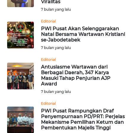
Viralitas
7 bulan yang lalu
WN
NUSANTARA
Editorial
PWI Pusat Akan Selenggarakan
Natal Bersama Wartawan Kristiani
WN
se-Jabodetabek
JOGJA
7 bulan yang lalu
WN
Editorial
JATIM
Antusiasme Wartawan dari
Berbagai Daerah, 347 Karya
Masuki Tahap Penjurian AJP
WN
Award
BALI
7 bulan yang lalu
WN
Editorial
KALBAR
PWI Pusat Rampungkan Draf
Penyempurnaan PD/PRT: Perjelas
Mekanisme Pemilihan Ketum dan
WN
Pembentukan Majelis Tinggi
KALTENG