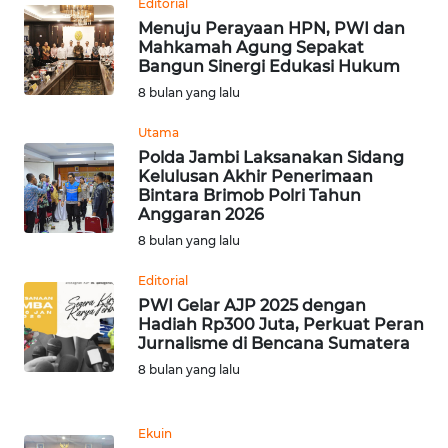
BEKASI
Editorial
Menuju Perayaan HPN, PWI dan
Mahkamah Agung Sepakat
WN
Bangun Sinergi Edukasi Hukum
BOGOR
8 bulan yang lalu
WN
Utama
DEPOK
Polda Jambi Laksanakan Sidang
Kelulusan Akhir Penerimaan
Bintara Brimob Polri Tahun
WN
Anggaran 2026
TAPANULI
8 bulan yang lalu
UTARA
Editorial
WN
PWI Gelar AJP 2025 dengan
SAMOSIR
Hadiah Rp300 Juta, Perkuat Peran
Jurnalisme di Bencana Sumatera
8 bulan yang lalu
WN
PADANG
LAWAS
Ekuin