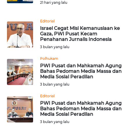
21 hari yang lalu
REDAKSI
KARIR
Editorial
Israel Cegat Misi Kemanusiaan ke
Gaza, PWI Pusat Kecam
DISCLAIMER
Penahanan Jurnalis Indonesia
3 bulan yang lalu
Wahana
News
Polhukam
Regional
PWI Pusat dan Mahkamah Agung
Bahas Pedoman Media Massa dan
WN
Media Sosial Peradilan
SUMUT
3 bulan yang lalu
Editorial
WN
PWI Pusat dan Mahkamah Agung
JAKARTA
Bahas Pedoman Media Massa dan
Media Sosial Peradilan
WN
3 bulan yang lalu
JABAR