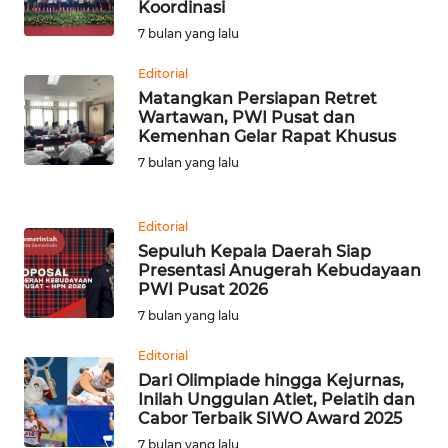
LANGKAT
Koordinasi
7 bulan yang lalu
WN
TAPANULI
Editorial
SELATAN
Matangkan Persiapan Retret
Wartawan, PWI Pusat dan
Kemenhan Gelar Rapat Khusus
WN
7 bulan yang lalu
TANJUNG
LESUNG
Editorial
WN
Sepuluh Kepala Daerah Siap
KARO
Presentasi Anugerah Kebudayaan
PWI Pusat 2026
WN
7 bulan yang lalu
SIMALUNGUN
Editorial
Dari Olimpiade hingga Kejurnas,
WN
Inilah Unggulan Atlet, Pelatih dan
LABUHANBATU
Cabor Terbaik SIWO Award 2025
7 bulan yang lalu