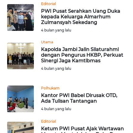
Editorial
PWI Pusat Serahkan Uang Duka
WN
kepada Keluarga Almarhum
SERAMBI
Zulmansyah Sekedang
4 bulan yang lalu
WN
Utama
JAMBI
Kapolda Jambi Jalin Silaturahmi
dengan Pengurus HKBP, Perkuat
WN
Sinergi Jaga Kamtibmas
SULTRA
4 bulan yang lalu
WN
NTB
Polhukam
Kantor PWI Babel Dirusak OTD,
Ada Tulisan Tantangan
WN
4 bulan yang lalu
SULTENG
Editorial
WN
Ketum PWI Pusat Ajak Wartawan
SULBAR