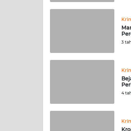
WN
BABEL
Kri
Mar
WN
Per
SUMBAR
3 ta
WN
SUMSEL
Kri
WN
BENGKULU
Bej
Per
WN
4 ta
LAMPUNG
WN
JATENG
Kri
Kro