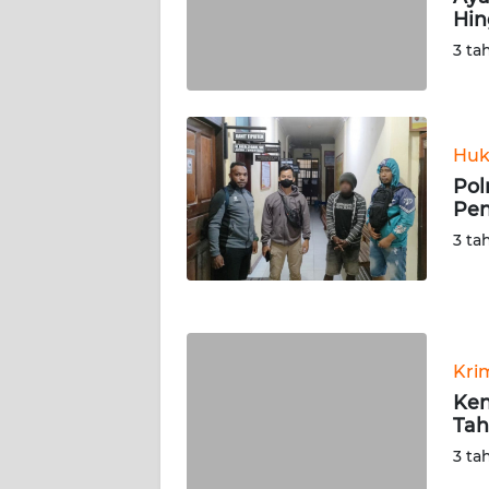
Hin
WN
SERAMBI
3 ta
WN
JAMBI
Huk
Pol
WN
Pen
SULTRA
3 ta
WN
NTB
WN
Kri
SULTENG
Ken
Tah
WN
SULBAR
3 ta