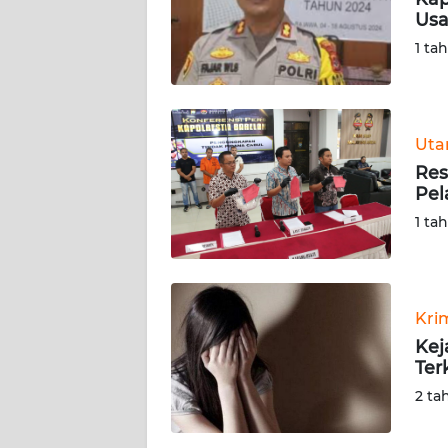
Usa
KARIR
1 ta
DISCLAIMER
Wahana
Ut
News
Res
Regional
Pel
1 ta
WN
SUMUT
WN
Kri
JAKARTA
Kej
Ter
WN
2 ta
JABAR