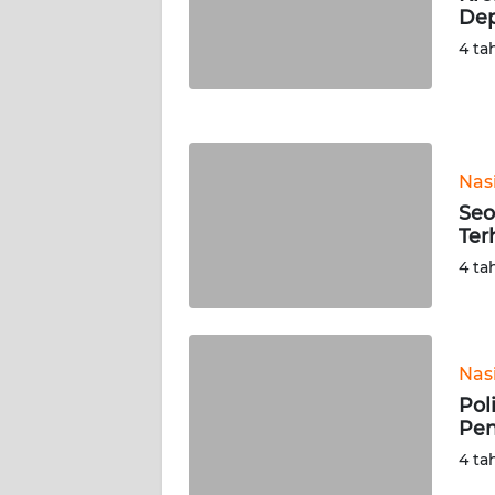
De
WN
NUSANTARA
4 ta
WN
JOGJA
Nas
WN
JATIM
Seo
Ter
WN
4 ta
BALI
WN
KALBAR
Nas
Pol
Pen
WN
KALTENG
4 ta