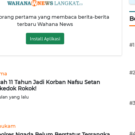
 orang pertama yang membaca berita-berita
B
terbaru Wahana News
Install Aplikasi
#1
#
ama
ah 11 Tahun Jadi Korban Nafsu Setan
kedok Rokok!
ulan yang lalu
#
hukam
#
olres Ngada Belum Berstatus Tersangka