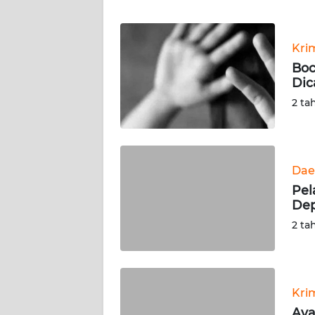
WN
BANTEN
Kri
WN
Boc
NTT
Dic
2 ta
WN
KEPRI
WN
Dae
PAPUA
Pel
Dep
WN
2 ta
PAPUA
BARAT
WN
Kri
RIAU
Aya