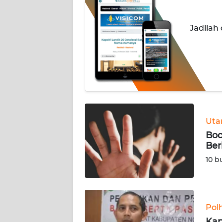
INDEKS
Jadilah
BERITA
KONTAK
KAMI
INFO
IKLAN
Ut
TENTANG
Boc
KAMI
Ber
10 b
PEDOMAN
MEDIA
SIBER
Pol
REDAKSI
Kap