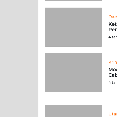
WN
KALTARA
Dae
WN
Ket
KALSEL
Pem
4 ta
WN
KALTIM
WN
Kri
SULSEL
Mod
Cab
WN
4 ta
GORONTALO
WN
SULUT
Ut