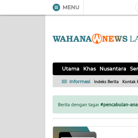
MENU
WAHANA
Tutup
TV
UTAMA
KHAS
Utama
Khas
Nusantara
Ser
NUSANTARA
Informasi
Indeks Berita
Kontak 
SERBA-
SERBI
Berita dengan tagar
#pencabulan-ana
OPINI
Informasi