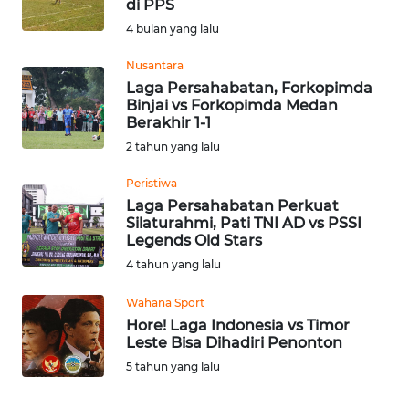
di PPS
Informasi
4 bulan yang lalu
INDEKS
Nusantara
BERITA
Laga Persahabatan, Forkopimda
Binjai vs Forkopimda Medan
Berakhir 1-1
KONTAK
2 tahun yang lalu
KAMI
Peristiwa
INFO
Laga Persahabatan Perkuat
IKLAN
Silaturahmi, Pati TNI AD vs PSSI
Legends Old Stars
4 tahun yang lalu
TENTANG
KAMI
Wahana Sport
Hore! Laga Indonesia vs Timor
PEDOMAN
Leste Bisa Dihadiri Penonton
MEDIA
5 tahun yang lalu
SIBER