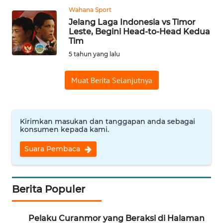
REDAKSI
Wahana Sport
Jelang Laga Indonesia vs Timor
Leste, Begini Head-to-Head Kedua
KARIR
Tim
5 tahun yang lalu
DISCLAIMER
Muat Berita Selanjutnya
Wahana
News
Regional
Kirimkan masukan dan tanggapan anda sebagai
konsumen kepada kami.
WN
SUMUT
Suara Pembaca
WN
JAKARTA
Berita Populer
WN
JABAR
Pelaku Curanmor yang Beraksi di Halaman