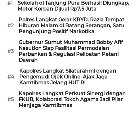
#1
Sekolah di Tanjung Pura Berhasil Diungkap,
Motor Korban Dijual Rp7,5 Juta
WN
BANTEN
Polres Langkat Gelar KRYD, Razia Tempat
#2
Hiburan Malam di Batang Serangan, Satu
Pengunjung Positif Narkotika
WN
NTT
Gubernur Sumut Muhammad Bobby Afif
Nasution Siap Fasilitasi Permodalan
#3
Perbankan & Regulasi Pelibatan Petani
WN
Daerah
KEPRI
Kapolres Langkat Silaturahmi dengan
#4
Pengemudi Ojek Online, Ajak Jaga
WN
Kamtibmas Jelang HUT RI
PAPUA
Kapolres Langkat Perkuat Sinergi dengan
#5
FKUB, Kolaborasi Tokoh Agama Jadi Pilar
WN
Menjaga Kamtibmas
PAPUA
BARAT
WN
RIAU