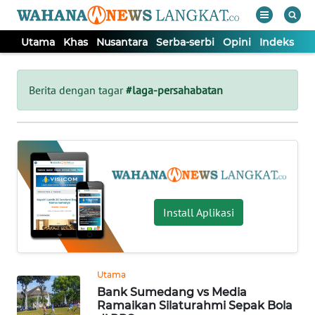
Utama
Khas
Nusantara
Serba-serbi
Opini
Indeks
WAHANA
Tutup
TV
Berita dengan tagar
#laga-persahabatan
UTAMA
KHAS
NUSANTARA
Install Aplikasi
SERBA-
SERBI
Utama
Bank Sumedang vs Media
OPINI
Ramaikan Silaturahmi Sepak Bola