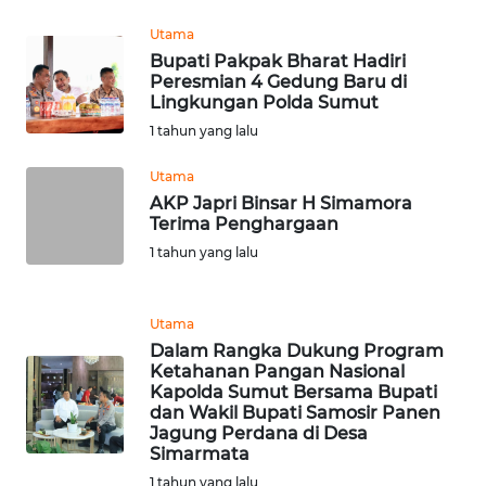
Utama
WN
Bupati Pakpak Bharat Hadiri
SERAMBI
Peresmian 4 Gedung Baru di
Lingkungan Polda Sumut
1 tahun yang lalu
WN
JAMBI
Utama
AKP Japri Binsar H Simamora
WN
Terima Penghargaan
SULTRA
1 tahun yang lalu
WN
NTB
Utama
Dalam Rangka Dukung Program
Ketahanan Pangan Nasional
WN
Kapolda Sumut Bersama Bupati
SULTENG
dan Wakil Bupati Samosir Panen
Jagung Perdana di Desa
Simarmata
WN
SULBAR
1 tahun yang lalu