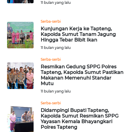
11 bulan yang lalu
REDAKSI
KARIR
Serba-serbi
Kunjungan Kerja ke Tapteng,
Kapolda Sumut Tanam Jagung
DISCLAIMER
Hingga Tebar Bibit Ikan
11 bulan yang lalu
Wahana
News
Serba-serbi
Regional
Resmikan Gedung SPPG Polres
Tapteng, Kapolda Sumut Pastikan
WN
Makanan Memenuhi Standar
SUMUT
Mutu
11 bulan yang lalu
WN
Serba-serbi
JAKARTA
Didampingi Bupati Tapteng,
Kapolda Sumut Resmikan SPPG
WN
Yayasan Kemala Bhayangkari
JABAR
Polres Tapteng