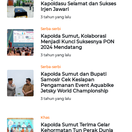
Kapoldasu Selamat dan Sukses
WN
Irjen Jawari
TAPANULI
TENGAH
3 tahun yang lalu
Serba-serbi
WN DELI
Kapolda Sumut, Kolaborasi
SERDANG
Menjadi Kunci Suksesnya PON
2024 Mendatang
WN
3 tahun yang lalu
TEBING
TINGGI
Serba-serbi
Kapolda Sumut dan Bupati
Samosir Cek Kesiapan
WN
Pengamanan Event Aquabike
PAKPAK
Jetsky World Championship
3 tahun yang lalu
WN
KARAWANG
Khas
Kapolda Sumut Terima Gelar
WN
Kehormatan Tun Perak Dunia