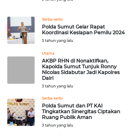
WN
SUMEDANG
Serba-serbi
Polda Sumut Gelar Rapat
WN
Koordinasi Kesiapan Pemilu 2024
CIANJUR
3 tahun yang lalu
WN
Utama
KEPULAUAN
AKBP RHN di Nonaktifkan,
SERIBU
Kapolda Sumut Tunjuk Ronny
Nicolas Sidabutar Jadi Kapolres
Dairi
WN
TANGERANG
3 tahun yang lalu
Serba-serbi
WN
Polda Sumut dan PT KAI
BINJAI
Tingkatkan Sinergitas Ciptakan
Ruang Publik Aman
WN
3 tahun yang lalu
CIREBON