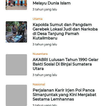
BEKASI
Melayu Dunia Islam
3 tahun yang lalu
WN
BOGOR
Utama
Kapolda Sumut dan Pangdam
Gerebek Lokasi Judi dan Narkoba
WN
di Desa Tanjung Pamah
DEPOK
Kutalimbaru
3 tahun yang lalu
WN
TAPANULI
Nusantara
UTARA
AKABRI Lulusan Tahun 1990 Gelar
Bakti Sosial Di Binjai Sumatera
Utara
WN
3 tahun yang lalu
SAMOSIR
Nasional
WN
Perjalanan Karir Irjen Pol Panca
PADANG
Simanjuntak yang Kini Menjabat
LAWAS
Sestama Lemhannas
3 tahun yang lalu