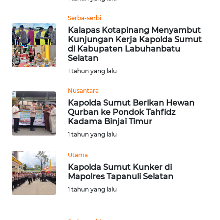
Serba-serbi
WN
Kalapas Kotapinang Menyambut
BABEL
Kunjungan Kerja Kapolda Sumut
di Kabupaten Labuhanbatu
Selatan
WN
SUMBAR
1 tahun yang lalu
Nusantara
WN
Kapolda Sumut Berikan Hewan
SUMSEL
Qurban ke Pondok Tahfidz
Kadama Binjai Timur
WN
1 tahun yang lalu
BENGKULU
Utama
Kapolda Sumut Kunker di
WN
Mapolres Tapanuli Selatan
LAMPUNG
1 tahun yang lalu
WN
JATENG