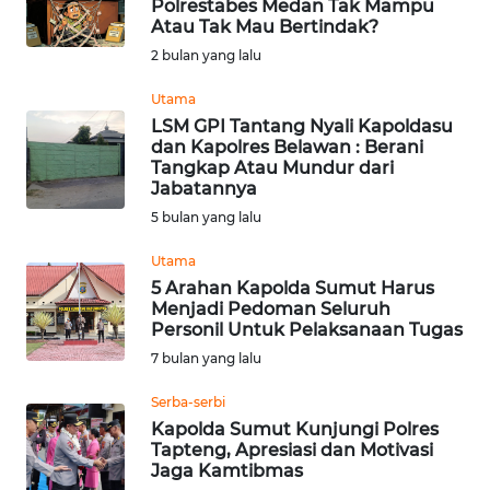
Polrestabes Medan Tak Mampu
Atau Tak Mau Bertindak?
Informasi
2 bulan yang lalu
INDEKS
BERITA
Utama
LSM GPI Tantang Nyali Kapoldasu
dan Kapolres Belawan : Berani
KONTAK
Tangkap Atau Mundur dari
KAMI
Jabatannya
5 bulan yang lalu
INFO
IKLAN
Utama
5 Arahan Kapolda Sumut Harus
Menjadi Pedoman Seluruh
TENTANG
Personil Untuk Pelaksanaan Tugas
KAMI
7 bulan yang lalu
PEDOMAN
Serba-serbi
MEDIA
Kapolda Sumut Kunjungi Polres
SIBER
Tapteng, Apresiasi dan Motivasi
Jaga Kamtibmas