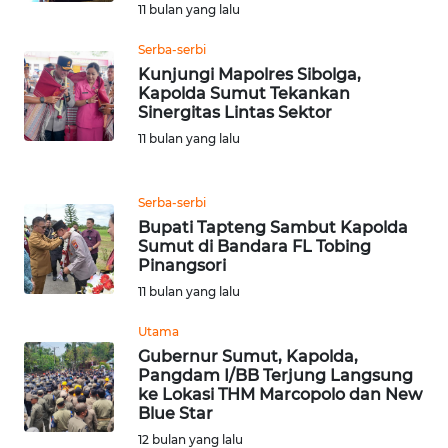
11 bulan yang lalu
WN
Serba-serbi
BANTEN
Kunjungi Mapolres Sibolga,
Kapolda Sumut Tekankan
WN
Sinergitas Lintas Sektor
NTT
11 bulan yang lalu
WN
KEPRI
Serba-serbi
Bupati Tapteng Sambut Kapolda
Sumut di Bandara FL Tobing
WN
Pinangsori
PAPUA
11 bulan yang lalu
WN
Utama
PAPUA
Gubernur Sumut, Kapolda,
BARAT
Pangdam I/BB Terjung Langsung
ke Lokasi THM Marcopolo dan New
Blue Star
WN
12 bulan yang lalu
RIAU