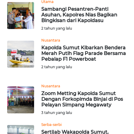
LANGKAT
Utama
Sambangi Pesantren-Panti
Asuhan, Kapolres Nias Bagikan
WN
Bingkisan dari Kapoldasu
TAPANULI
SELATAN
2 tahun yang lalu
Nusantara
WN
Kapolda Sumut Kibarkan Bendera
TANJUNG
Merah Putih Flag Parade Bersama
LESUNG
Pebalap F1 Powerboat
2 tahun yang lalu
WN
KARO
Nusantara
Zoom Metting Kapolda Sumut
WN
Dengan Forkopimda Binjai di Pos
SIMALUNGUN
Pelayan Simpang Megawaty
3 tahun yang lalu
WN
LABUHANBATU
Serba-serbi
Sertijab Wakapolda Sumut,