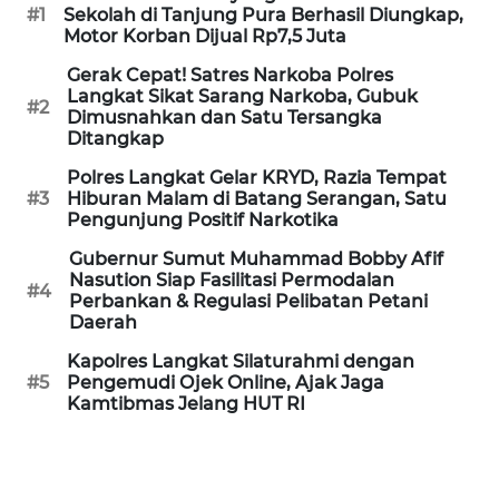
#1
Sekolah di Tanjung Pura Berhasil Diungkap,
WN
Motor Korban Dijual Rp7,5 Juta
PRIANGAN
Gerak Cepat! Satres Narkoba Polres
TIMUR
Langkat Sikat Sarang Narkoba, Gubuk
#2
Dimusnahkan dan Satu Tersangka
Ditangkap
WN
SEMARANG
Polres Langkat Gelar KRYD, Razia Tempat
#3
Hiburan Malam di Batang Serangan, Satu
Pengunjung Positif Narkotika
WN
SOLO
Gubernur Sumut Muhammad Bobby Afif
Nasution Siap Fasilitasi Permodalan
#4
Perbankan & Regulasi Pelibatan Petani
WN
Daerah
BOROBUDUR
Kapolres Langkat Silaturahmi dengan
#5
Pengemudi Ojek Online, Ajak Jaga
WN
Kamtibmas Jelang HUT RI
MADURA
WN
SURABAYA