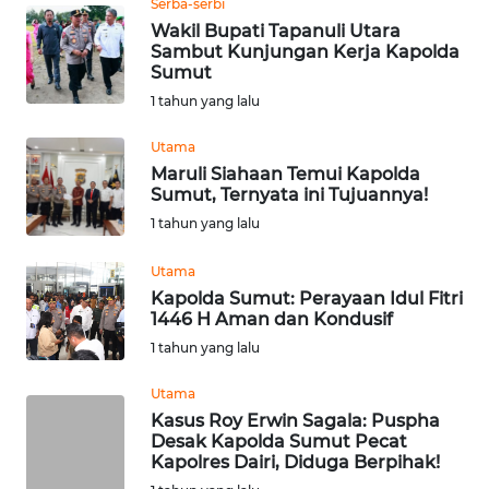
Serba-serbi
Wakil Bupati Tapanuli Utara
WN
Sambut Kunjungan Kerja Kapolda
NUSANTARA
Sumut
1 tahun yang lalu
WN
Utama
JOGJA
Maruli Siahaan Temui Kapolda
Sumut, Ternyata ini Tujuannya!
WN
1 tahun yang lalu
JATIM
Utama
WN
Kapolda Sumut: Perayaan Idul Fitri
BALI
1446 H Aman dan Kondusif
1 tahun yang lalu
WN
KALBAR
Utama
Kasus Roy Erwin Sagala: Puspha
Desak Kapolda Sumut Pecat
WN
Kapolres Dairi, Diduga Berpihak!
KALTENG