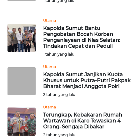
1 tahun yang lalu
WN
KALTARA
Utama
Kapolda Sumut Bantu
Pengobatan Bocah Korban
WN
Penganiayaan di Nias Selatan:
KALSEL
Tindakan Cepat dan Peduli
1 tahun yang lalu
WN
KALTIM
Utama
Kapolda Sumut Janjikan Kuota
Khusus untuk Putra-Putri Pakpak
WN
Bharat Menjadi Anggota Polri
SULSEL
2 tahun yang lalu
WN
Utama
GORONTALO
Terungkap, Kebakaran Rumah
Wartawan di Karo Tewaskan 4
Orang, Sengaja Dibakar
WN
SULUT
2 tahun yang lalu