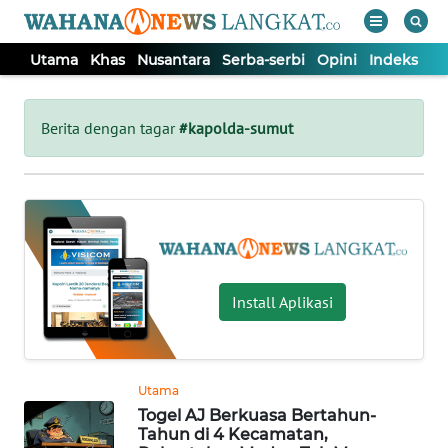
Utama
Khas
Nusantara
Serba-serbi
Opini
Indeks
WAHANA
Tutup
TV
Berita dengan tagar
#kapolda-sumut
UTAMA
KHAS
NUSANTARA
Install Aplikasi
SERBA-
SERBI
Utama
Togel AJ Berkuasa Bertahun-
OPINI
Tahun di 4 Kecamatan,