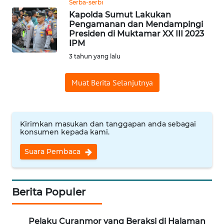
Serba-serbi
Kapolda Sumut Lakukan
WN
Pengamanan dan Mendampingi
INDRAMAYU
Presiden di Muktamar XX III 2023
IPM
WN
3 tahun yang lalu
KUNINGAN
Muat Berita Selanjutnya
WN
MAJALENGKA
Kirimkan masukan dan tanggapan anda sebagai
WN
konsumen kepada kami.
SUBANG
Suara Pembaca
WN
SUKABUMI
Berita Populer
WN
PURWAKARTA
Pelaku Curanmor yang Beraksi di Halaman