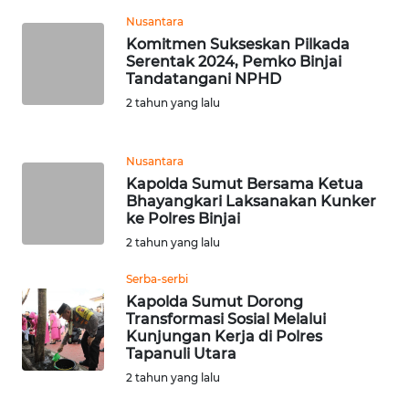
Nusantara
WN
Komitmen Sukseskan Pilkada
MALUKU
Serentak 2024, Pemko Binjai
Tandatangani NPHD
WN
2 tahun yang lalu
MALUT
Nusantara
WN
Kapolda Sumut Bersama Ketua
DAIRI
Bhayangkari Laksanakan Kunker
ke Polres Binjai
WN
2 tahun yang lalu
DANAU
TOBA
Serba-serbi
Kapolda Sumut Dorong
Transformasi Sosial Melalui
WN
Kunjungan Kerja di Polres
NIAS
Tapanuli Utara
2 tahun yang lalu
WN