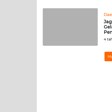
WN
BANTEN
Dae
WN
Jag
NTT
Gel
Pem
WN
4 ta
KEPRI
Mu
WN
PAPUA
WN
PAPUA
BARAT
WN
RIAU