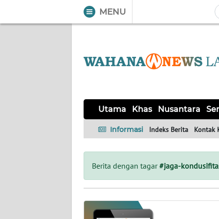
MENU
WAHANA
Tutup
TV
UTAMA
KHAS
Utama
Khas
Nusantara
Ser
NUSANTARA
Informasi
Indeks Berita
Kontak 
SERBA-
SERBI
Berita dengan tagar
#jaga-kondusifita
OPINI
Informasi