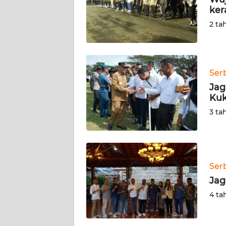
ker
KARIR
2 ta
DISCLAIMER
Wahana
Ser
News
Jag
Regional
Kuk
3 ta
WN
SUMUT
WN
Ser
JAKARTA
Jag
WN
4 ta
JABAR