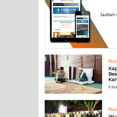
INDEKS
Jadilah
BERITA
KONTAK
KAMI
INFO
IKLAN
Nus
Kap
TENTANG
Bes
KAMI
Ka
5 bu
PEDOMAN
MEDIA
SIBER
Nus
REDAKSI
Wuj