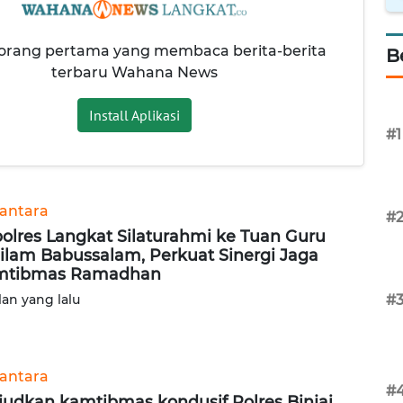
 orang pertama yang membaca berita-berita
B
terbaru Wahana News
Install Aplikasi
#1
antara
#
olres Langkat Silaturahmi ke Tuan Guru
ilam Babussalam, Perkuat Sinergi Jaga
mtibmas Ramadhan
lan yang lalu
#
antara
#
udkan kamtibmas kondusif Polres Binjai