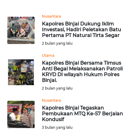
REDAKSI
Nusantara
KARIR
Kapolres Binjai Dukung Iklim
Investasi, Hadiri Peletakan Batu
Pertama PT Natural Tirta Segar
DISCLAIMER
2 bulan yang lalu
Wahana
Utama
News
Kapolres Binjai Bersama Timsus
Regional
Anti Begal Melaksanakan Patroli
KRYD Di wilayah Hukum Polres
WN
Binjai.
SUMUT
2 bulan yang lalu
Nusantara
WN
Kapolres Binjai Tegaskan
JAKARTA
Pembukaan MTQ Ke-57 Berjalan
Kondusif
WN
3 bulan yang lalu
JABAR