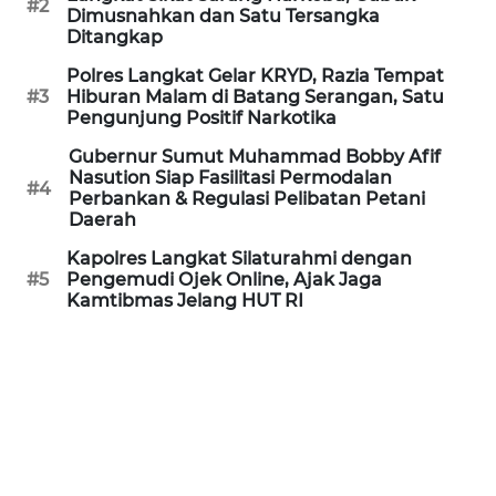
LANGKAT
#2
Dimusnahkan dan Satu Tersangka
Ditangkap
WN
Polres Langkat Gelar KRYD, Razia Tempat
TAPANULI
#3
Hiburan Malam di Batang Serangan, Satu
SELATAN
Pengunjung Positif Narkotika
Gubernur Sumut Muhammad Bobby Afif
WN
Nasution Siap Fasilitasi Permodalan
TANJUNG
#4
Perbankan & Regulasi Pelibatan Petani
LESUNG
Daerah
Kapolres Langkat Silaturahmi dengan
WN
#5
Pengemudi Ojek Online, Ajak Jaga
KARO
Kamtibmas Jelang HUT RI
WN
SIMALUNGUN
WN
LABUHANBATU