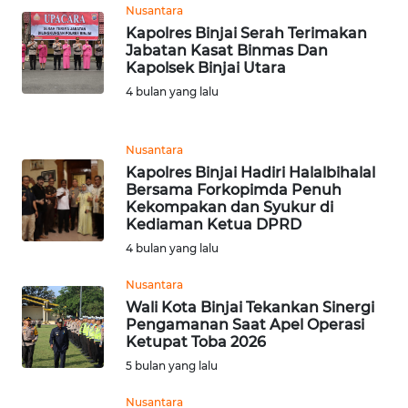
Nusantara
WN
Kapolres Binjai Serah Terimakan
Jabatan Kasat Binmas Dan
BANTEN
Kapolsek Binjai Utara
4 bulan yang lalu
WN
NTT
Nusantara
WN
Kapolres Binjai Hadiri Halalbihalal
KEPRI
Bersama Forkopimda Penuh
Kekompakan dan Syukur di
Kediaman Ketua DPRD
WN
4 bulan yang lalu
PAPUA
Nusantara
WN
Wali Kota Binjai Tekankan Sinergi
PAPUA
Pengamanan Saat Apel Operasi
BARAT
Ketupat Toba 2026
5 bulan yang lalu
WN
Nusantara
RIAU