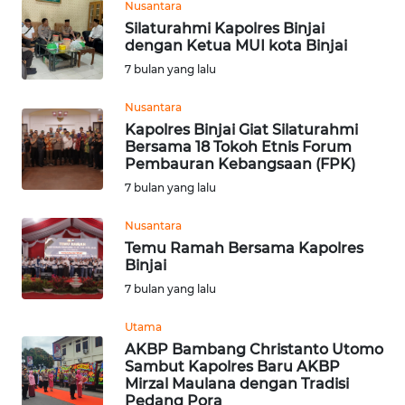
Nusantara
Silaturahmi Kapolres Binjai
WN
dengan Ketua MUI kota Binjai
KALTARA
7 bulan yang lalu
WN
Nusantara
KALSEL
Kapolres Binjai Giat Silaturahmi
Bersama 18 Tokoh Etnis Forum
Pembauran Kebangsaan (FPK)
WN
KALTIM
7 bulan yang lalu
Nusantara
WN
Temu Ramah Bersama Kapolres
SULSEL
Binjai
7 bulan yang lalu
WN
GORONTALO
Utama
AKBP Bambang Christanto Utomo
Sambut Kapolres Baru AKBP
WN
Mirzal Maulana dengan Tradisi
SULUT
Pedang Pora