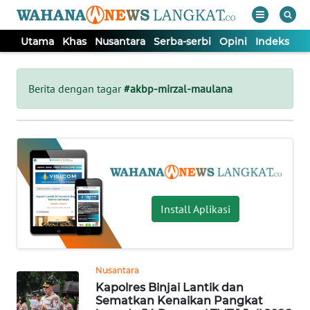
Utama
Khas
Nusantara
Serba-serbi
Opini
Indeks
WAHANA
Tutup
TV
Berita dengan tagar
#akbp-mirzal-maulana
UTAMA
KHAS
NUSANTARA
Install Aplikasi
SERBA-
SERBI
Nusantara
Kapolres Binjai Lantik dan
OPINI
Sematkan Kenaikan Pangkat