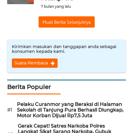
7 bulan yang lalu
WN
MALUKU
Muat Berita Selanjutnya
WN
MALUT
Kirimkan masukan dan tanggapan anda sebagai
konsumen kepada kami.
WN
DAIRI
Suara Pembaca
WN
DANAU
Berita Populer
TOBA
Pelaku Curanmor yang Beraksi di Halaman
WN
#1
Sekolah di Tanjung Pura Berhasil Diungkap,
NIAS
Motor Korban Dijual Rp7,5 Juta
Gerak Cepat! Satres Narkoba Polres
WN
Langkat Sikat Sarang Narkoba, Gubuk