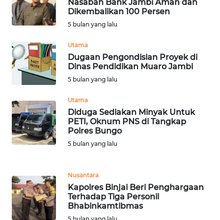
Nasabah Bank Jambi Aman dan
Dikembalikan 100 Persen
WN
5 bulan yang lalu
BABEL
Utama
Dugaan Pengondisian Proyek di
WN
Dinas Pendidikan Muaro Jambi
SUMBAR
5 bulan yang lalu
WN
Utama
SUMSEL
Diduga Sediakan Minyak Untuk
PETI, Oknum PNS di Tangkap
Polres Bungo
WN
BENGKULU
5 bulan yang lalu
WN
Nusantara
LAMPUNG
Kapolres Binjai Beri Penghargaan
Terhadap Tiga Personil
WN
Bhabinkamtibmas
JATENG
5 bulan yang lalu