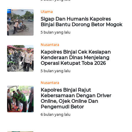
Utama
WN
Sigap Dan Humanis Kapolres
NUSANTARA
Binjai Bantu Dorong Betor Mogok
5 bulan yang lalu
WN
JOGJA
Nusantara
Kapolres Binjai Cek Kesiapan
WN
Kenderaan Dinas Menjelang
JATIM
Operasi Ketupat Toba 2026
5 bulan yang lalu
WN
Nusantara
BALI
Kapolres Binjai Rajut
Kebersamaan Dengan Driver
WN
Online, Ojek Online Dan
KALBAR
Pengemudi Betor
6 bulan yang lalu
WN
KALTENG