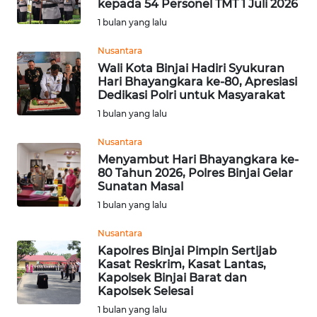
kepada 54 Personel TMT 1 Juli 2026
Informasi
1 bulan yang lalu
INDEKS
Nusantara
BERITA
Wali Kota Binjai Hadiri Syukuran
Hari Bhayangkara ke-80, Apresiasi
Dedikasi Polri untuk Masyarakat
KONTAK
1 bulan yang lalu
KAMI
Nusantara
INFO
Menyambut Hari Bhayangkara ke-
IKLAN
80 Tahun 2026, Polres Binjai Gelar
Sunatan Masal
1 bulan yang lalu
TENTANG
KAMI
Nusantara
Kapolres Binjai Pimpin Sertijab
PEDOMAN
Kasat Reskrim, Kasat Lantas,
MEDIA
Kapolsek Binjai Barat dan
SIBER
Kapolsek Selesai
1 bulan yang lalu