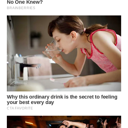
BEKASI
WN
BOGOR
WN
DEPOK
WN
TAPANULI
UTARA
WN
SAMOSIR
WN
PADANG
LAWAS