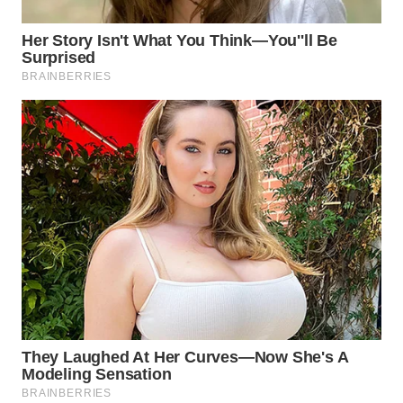
WN
PRIANGAN
TIMUR
WN
SEMARANG
WN
SOLO
WN
BOROBUDUR
WN
MADURA
WN
SURABAYA