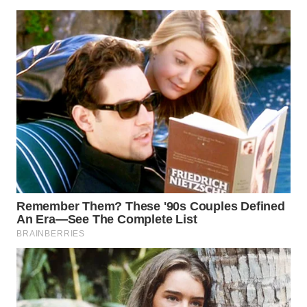
WN
NATUNA
WN
BINTAN
WN
MANDALIKA
WN
LIKUPANG
WN
LABUANBAJO
WN
BORNEO