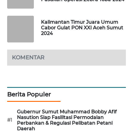
SIBARAGAS
NEWS
Kalimantan Timur Juara Umum
Cabor Gulat PON XXI Aceh Sumut
2024
METRO
SIANTAR
NEWS
KOMENTAR
METRO
MEDAN
NEWS
METRO
Berita Populer
JAKARTA
NEWS
Gubernur Sumut Muhammad Bobby Afif
Nasution Siap Fasilitasi Permodalan
#1
KRT
Perbankan & Regulasi Pelibatan Petani
NEWS
Daerah