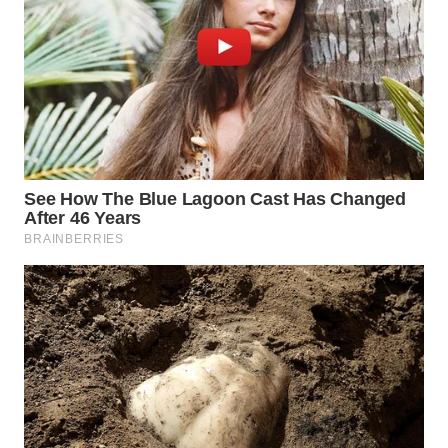
Wahana
Media
Group
WAHANA
NEWS
WAHANA
TANI
WAHANA
ADVOKAT
WAHANA
INFRASTRUKTUR
WAHANA
KONSUMEN