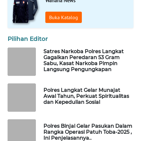
Wahana News
ID
MAWAKA
Buka Katalog
ID
Pilihan Editor
MARTABAT
NET
Satres Narkoba Polres Langkat
Gagalkan Peredaran 53 Gram
Sabu, Kasat Narkoba Pimpin
PLN
Langsung Pengungkapan
WATCH
MKLI
Polres Langkat Gelar Munajat
Awal Tahun, Perkuat Spiritualitas
dan Kepedulian Sosial
LPKKI
LKKI
Polres Binjai Gelar Pasukan Dalam
Rangka Operasi Patuh Toba-2025 ,
KOPEKLIN
Ini Penjelasannya..