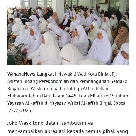
REDAKSI
KARIR
DISCLAIMER
Wahana
News
Regional
WahanaNews-Langkat |
Mewakili Wali Kota Binjai, Pj.
WN
Asisten Bidang Perekonomian dan Pembangunan Setdako
SUMUT
Binjai Joko Waskitono hadiri Tabligh Akbar Pekan
Muharam Tahun Baru Islam 1445H dan Milad ke 19 tahun
WN
Yayasan Al kaffah di Yayasan Wakaf Alkaffah Binjai, Sabtu
JAKARTA
(22/7/2023).
Joko Waskitono dalam sambutannya
WN
menyampaikan apresiasi kepada semua pihak yang
JABAR