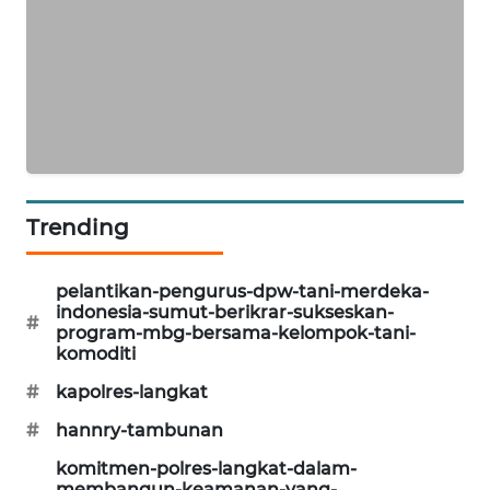
CILEUNGSI
NEWS
BERKAT
NEWS
BERAMPU
NEWS
Trending
ANUGERAH
pelantikan-pengurus-dpw-tani-merdeka-
NEWS
indonesia-sumut-berikrar-sukseskan-
#
program-mbg-bersama-kelompok-tani-
AKHLAK
komoditi
ID
#
kapolres-langkat
#
hannry-tambunan
PERAPKI
NEWS
komitmen-polres-langkat-dalam-
membangun-keamanan-yang-