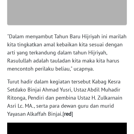
WN
SERAMBI
"Dalam menyambut Tahun Baru Hijriyah ini marilah
WN
kita tingkatkan amal kebaikan kita sesuai dengan
JAMBI
arti yang terkandung dalam tahun Hijriyah,
WN
Rasulullah adalah tauladan kita maka kita harus
SULTRA
mencontoh perilaku beliau," ucapnya.
Turut hadir dalam kegiatan tersebut Kabag Kesra
WN
NTB
Setdako Binjai Ahmad Yusri, Ustaz Abdil Muhadir
Ritonga, Pendiri dan pembina Ustaz H. Zulkarnain
WN
Asri Lc. MA., serta para dewan guru dan murid
SULTENG
Yayasan Alkaffah Binjai.[
red
]
WN
SULBAR