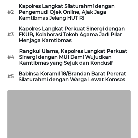
Kapolres Langkat Silaturahmi dengan
KARING
#2
Pengemudi Ojek Online, Ajak Jaga
NEWS
Kamtibmas Jelang HUT RI
Kapolres Langkat Perkuat Sinergi dengan
JURNAL
#3
FKUB, Kolaborasi Tokoh Agama Jadi Pilar
MARITIM
Menjaga Kamtibmas
Rangkul Ulama, Kapolres Langkat Perkuat
HUMBANG
#4
Sinergi dengan MUI Demi Wujudkan
NEWS
Kamtibmas yang Sejuk dan Kondusif
Babinsa Koramil 18/Brandan Barat Pererat
#5
GARONGGANG
Silaturahmi dengan Warga Lewat Komsos
NEWS
FISUELRI
ID
ENERGI
NEWS