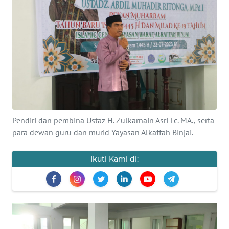
Informasi
INDEKS
BERITA
KONTAK
KAMI
INFO
Pendiri dan pembina Ustaz H. Zulkarnain Asri Lc. MA., serta
IKLAN
para dewan guru dan murid Yayasan Alkaffah Binjai.
TENTANG
Ikuti Kami di:
KAMI
PEDOMAN
MEDIA
SIBER