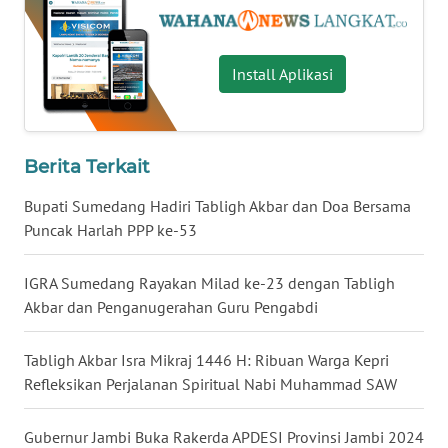
WN
NUSANTARA
Install Aplikasi
WN
JOGJA
Berita Terkait
WN
Bupati Sumedang Hadiri Tabligh Akbar dan Doa Bersama
JATIM
Puncak Harlah PPP ke-53
WN
IGRA Sumedang Rayakan Milad ke-23 dengan Tabligh
BALI
Akbar dan Penganugerahan Guru Pengabdi
WN
Tabligh Akbar Isra Mikraj 1446 H: Ribuan Warga Kepri
KALBAR
Refleksikan Perjalanan Spiritual Nabi Muhammad SAW
WN
KALTENG
Gubernur Jambi Buka Rakerda APDESI Provinsi Jambi 2024