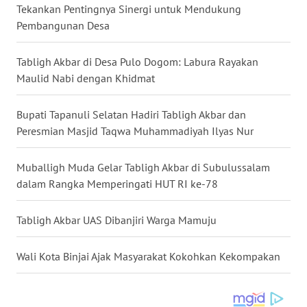
Tekankan Pentingnya Sinergi untuk Mendukung
Pembangunan Desa
WN
KALTARA
Tabligh Akbar di Desa Pulo Dogom: Labura Rayakan
Maulid Nabi dengan Khidmat
WN
KALSEL
Bupati Tapanuli Selatan Hadiri Tabligh Akbar dan
WN
Peresmian Masjid Taqwa Muhammadiyah Ilyas Nur
KALTIM
Muballigh Muda Gelar Tabligh Akbar di Subulussalam
WN
dalam Rangka Memperingati HUT RI ke-78
SULSEL
Tabligh Akbar UAS Dibanjiri Warga Mamuju
WN
GORONTALO
Wali Kota Binjai Ajak Masyarakat Kokohkan Kekompakan
WN
SULUT