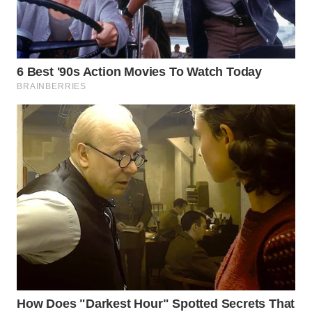
WN
TAPANULI
TENGAH
WN DELI
SERDANG
WN
TEBING
TINGGI
WN
PAKPAK
WN
KARAWANG
WN