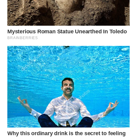
WAHANA
LISTRIK
WAHANA
TRAVEL
WAHANA
TV
WAHANANEWS
ID
WAHANANEWS
CO ID
WAHANANEWS
NET