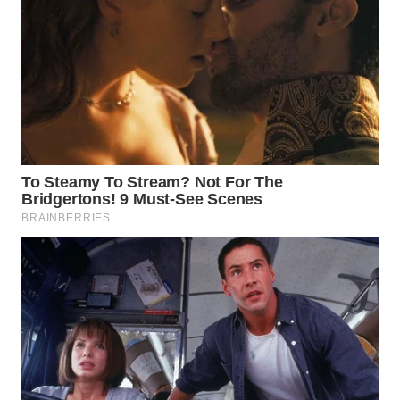
LANGKAT
WN
TAPANULI
SELATAN
WN
TANJUNG
LESUNG
WN
KARO
WN
SIMALUNGUN
WN
LABUHANBATU