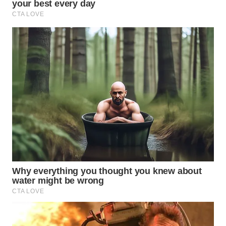
WAHANA
SPORT
WAHANA
UMKM
WAHANA
SELEB
WAHANA
PERSONA
WAHANA
OTOMOTIF
WAHANA
HEALTH