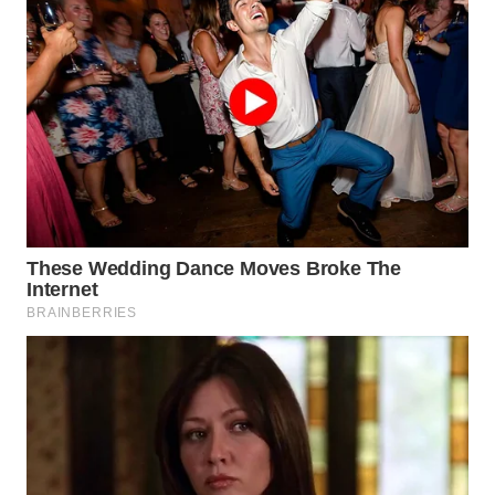
WN
SUMEDANG
WN
CIANJUR
WN
KEPULAUAN
SERIBU
WN
TANGERANG
WN
BINJAI
WN
CIREBON