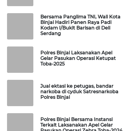
PORTAL
Bersama Panglima TNI, Wali Kota
KONSUMEN
Binjai Hadiri Panen Raya Padi
Kodam I/Bukit Barisan di Deli
FORWAMKI
Serdang
ALPERKLINAS
Polres Binjai Laksanakan Apel
Gelar Pasukan Operasi Ketupat
Toba-2025
FORJASIDA
TAMBANG
NEWS
Jual ektasi ke petugas, bandar
narkoba di cyduk Satresnarkoba
Polres Binjai
SITUNGIR
NEWS
Polres Binjai Bersama Instansi
SIDIKALANG
Terkait Laksanakan Apel Gelar
NEWS
Pasukan Operasi Zebra Toba-2024