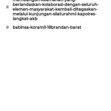
berlandaskan-kolaborasi-dengan-seluruh-
SONYA
#
elemen-masyarakat-kembali-ditegaskan-
ASA
melalui-kunjungan-silaturahmi-kapolres-
NEWS
langkat-akb
#
babinsa-koramil-18brandan-barat