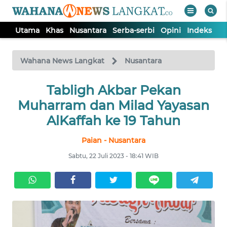
Utama
Khas
Nusantara
Serba-serbi
Opini
Indeks
WAHANA
Tutup
TV
Wahana News Langkat
Nusantara
Tabligh Akbar Pekan
UTAMA
Muharram dan Milad Yayasan
KHAS
AlKaffah ke 19 Tahun
Paian - Nusantara
NUSANTARA
Sabtu, 22 Juli 2023 - 18:41 WIB
SERBA-
SERBI
OPINI