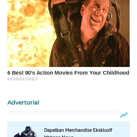
WAHANA
DESA
WISATA
LAPAK
WAHANA
Wahana
Network
KONSUMEN
LISTRIK
Advertorial
MASYARAKAT
KELISTRIKAN
Dapatkan Merchandise Eksklusif
WALINKI