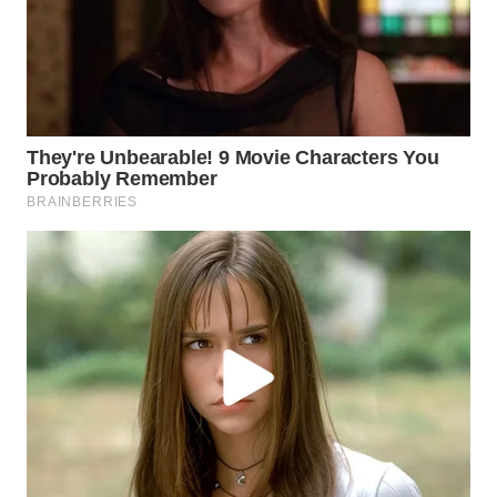
WN
INDRAMAYU
WN
KUNINGAN
WN
MAJALENGKA
WN
SUBANG
WN
SUKABUMI
WN
PURWAKARTA