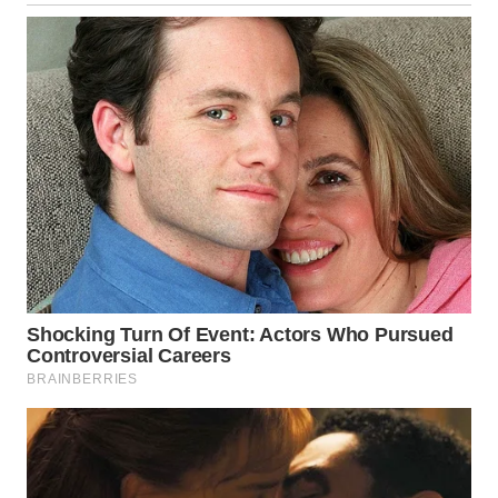
WN
MALUKU
WN
MALUT
WN
DAIRI
WN
DANAU
TOBA
WN
NIAS
WN