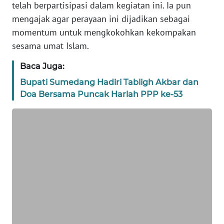
telah berpartisipasi dalam kegiatan ini. Ia pun
WN
mengajak agar perayaan ini dijadikan sebagai
BANTEN
momentum untuk mengkokohkan kekompakan
sesama umat Islam.
WN
NTT
Baca Juga:
Bupati Sumedang Hadiri Tabligh Akbar dan
WN
Doa Bersama Puncak Harlah PPP ke-53
KEPRI
WN
PAPUA
WN
PAPUA
BARAT
WN
RIAU