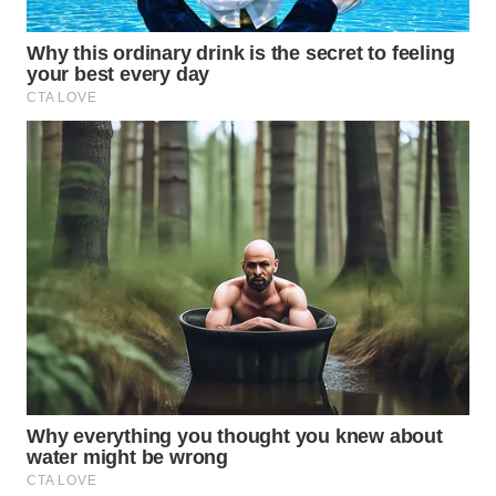
WAHANA
SPORT
WAHANA
UMKM
WAHANA
SELEB
WAHANA
PERSONA
WAHANA
OTOMOTIF
WAHANA
HEALTH