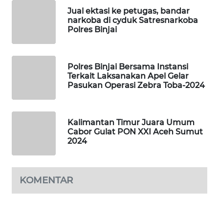
Jual ektasi ke petugas, bandar
PORTAL
narkoba di cyduk Satresnarkoba
Polres Binjai
KONSUMEN
FORWAMKI
Polres Binjai Bersama Instansi
Terkait Laksanakan Apel Gelar
ALPERKLINAS
Pasukan Operasi Zebra Toba-2024
FORJASIDA
Kalimantan Timur Juara Umum
Cabor Gulat PON XXI Aceh Sumut
TAMBANG
2024
NEWS
SITUNGIR
KOMENTAR
NEWS
SIDIKALANG
NEWS