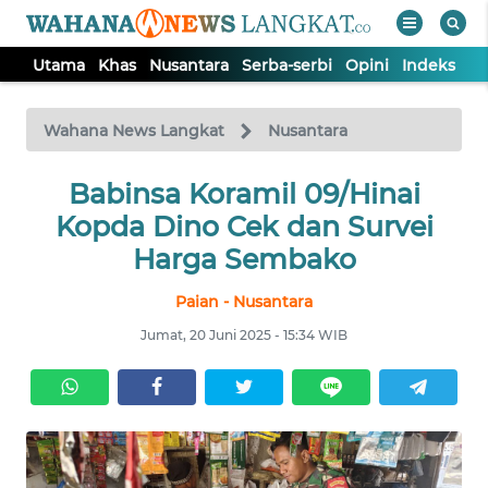
Utama
Khas
Nusantara
Serba-serbi
Opini
Indeks
WAHANA
Tutup
TV
Wahana News Langkat
Nusantara
Babinsa Koramil 09/Hinai
UTAMA
Kopda Dino Cek dan Survei
KHAS
Harga Sembako
Paian - Nusantara
NUSANTARA
Jumat, 20 Juni 2025 - 15:34 WIB
SERBA-
SERBI
OPINI