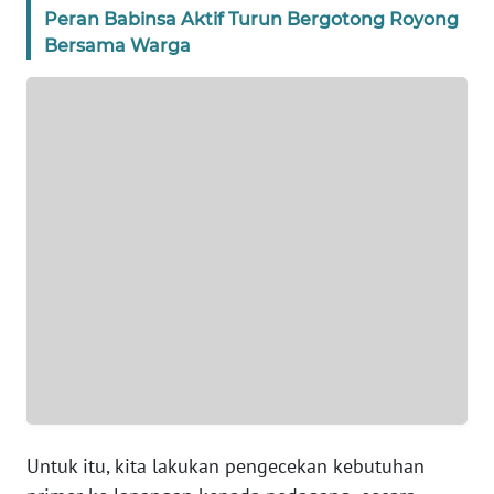
Peran Babinsa Aktif Turun Bergotong Royong
WN
Bersama Warga
BANTEN
WN
NTT
WN
KEPRI
WN
PAPUA
WN
PAPUA
BARAT
Untuk itu, kita lakukan pengecekan kebutuhan
WN
RIAU