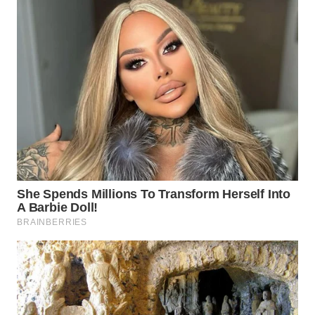
WN
MALUKU
WN
MALUT
WN
DAIRI
WN
DANAU
TOBA
WN
NIAS
WN