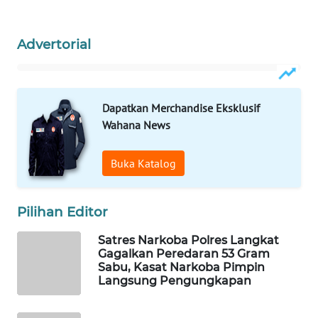
WAHANA
Advertorial
DESA
WISATA
LAPAK
Dapatkan Merchandise Eksklusif
WAHANA
Wahana News
Wahana
Network
Buka Katalog
KONSUMEN
Pilihan Editor
LISTRIK
Satres Narkoba Polres Langkat
MASYARAKAT
Gagalkan Peredaran 53 Gram
KELISTRIKAN
Sabu, Kasat Narkoba Pimpin
Langsung Pengungkapan
WALINKI