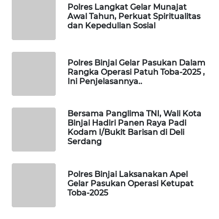
ID
Polres Langkat Gelar Munajat
Awal Tahun, Perkuat Spiritualitas
dan Kepedulian Sosial
MAWAKA
ID
MARTABAT
Polres Binjai Gelar Pasukan Dalam
Rangka Operasi Patuh Toba-2025 ,
NET
Ini Penjelasannya..
PLN
WATCH
Bersama Panglima TNI, Wali Kota
Binjai Hadiri Panen Raya Padi
Kodam I/Bukit Barisan di Deli
MKLI
Serdang
LPKKI
Polres Binjai Laksanakan Apel
Gelar Pasukan Operasi Ketupat
LKKI
Toba-2025
KOPEKLIN