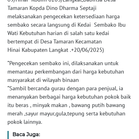
REDAKSI
Tamaran Kopda Dino Dharma Septaji
melaksanakan pengecekan ketersediaan harga
KARIR
sembako secara langsung di Kedai Sembako Ibu
Wati Kebutuhan harian di salah satu kedai
DISCLAIMER
bertempat di Desa Tamaran Kecamatan
Hinai Kabupaten Langkat .+20/06/2025)
Wahana
News
“Pengecekan sembako ini, dilaksanakan untuk
Regional
memantau perkembangan dari harga kebutuhan
masyarakat di wilayah binaan
WN
“Sambil bercanda gurau dengan para penjual, ia
SUMUT
menanyakan berbagai harga kebutuhan pokok baik
WN
itu beras , minyak makan , bawang putih bawang
JAKARTA
merah ,sayur mayur,gula,tepung serta kebutuhan
pokok lainnya.
WN
JABAR
Baca Juga: