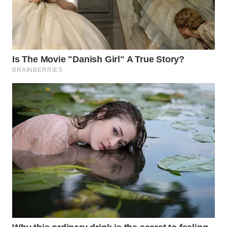
WN
INDRAMAYU
WN
KUNINGAN
WN
MAJALENGKA
WN
SUBANG
WN
SUKABUMI
WN
PURWAKARTA