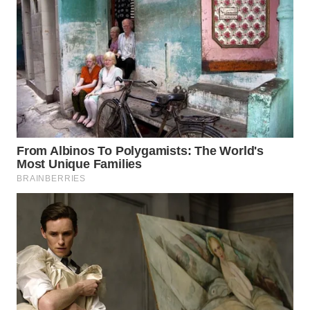
WN
SUMEDANG
WN
CIANJUR
WN
KEPULAUAN
SERIBU
WN
TANGERANG
WN
BINJAI
WN
CIREBON