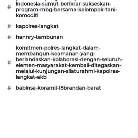
indonesia-sumut-berikrar-sukseskan-
#
CILEUNGSI
program-mbg-bersama-kelompok-tani-
NEWS
komoditi
#
kapolres-langkat
BERKAT
#
hannry-tambunan
NEWS
komitmen-polres-langkat-dalam-
membangun-keamanan-yang-
BERAMPU
berlandaskan-kolaborasi-dengan-seluruh-
NEWS
#
elemen-masyarakat-kembali-ditegaskan-
melalui-kunjungan-silaturahmi-kapolres-
ANUGERAH
langkat-akb
NEWS
#
babinsa-koramil-18brandan-barat
AKHLAK
ID
PERAPKI
NEWS