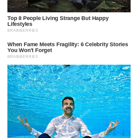
WAHANA
LISTRIK
WAHANA
TRAVEL
WAHANA
TV
WAHANANEWS
ID
WAHANANEWS
CO ID
WAHANANEWS
NET