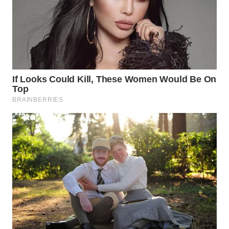
Wahana
Media
Group
WAHANA
NEWS
WAHANA
TANI
WAHANA
ADVOKAT
WAHANA
INFRASTRUKTUR
WAHANA
KONSUMEN