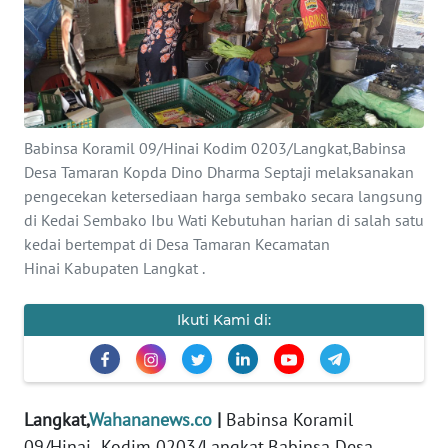
Informasi
INDEKS
BERITA
KONTAK
Babinsa Koramil 09/Hinai Kodim 0203/Langkat,Babinsa
KAMI
Desa Tamaran Kopda Dino Dharma Septaji melaksanakan
pengecekan ketersediaan harga sembako secara langsung
INFO
di Kedai Sembako Ibu Wati Kebutuhan harian di salah satu
IKLAN
kedai bertempat di Desa Tamaran Kecamatan
Hinai Kabupaten Langkat .
TENTANG
KAMI
Ikuti Kami di:
PEDOMAN
MEDIA
SIBER
Langkat,
Wahananews.co
|
Babinsa Koramil
09/Hinai Kodim 0203/Langkat,Babinsa Desa