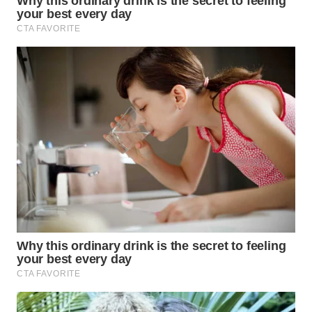
WN
PRIANGAN
TIMUR
WN
SEMARANG
WN
SOLO
WN
BOROBUDUR
WN
MADURA
WN
SURABAYA