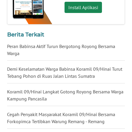
Install Aplikasi
WN
NUSANTARA
Berita Terkait
WN
JOGJA
Peran Babinsa Aktif Turun Bergotong Royong Bersama
Warga
WN
JATIM
Demi Keselamatan Warga Babinsa Koramil 09/Hinai Turut
Tebang Pohon di Ruas Jalan Lintas Sumatra
WN
BALI
Koramil 09/Hinai Langkat Gotong Royong Bersama Warga
Kampung Pancasila
WN
KALBAR
Cegah Penyakit Masyarakat Koramil 09/Hinai Bersama
Forkopimca Tertibkan Warung Remang - Remang
WN
KALTENG