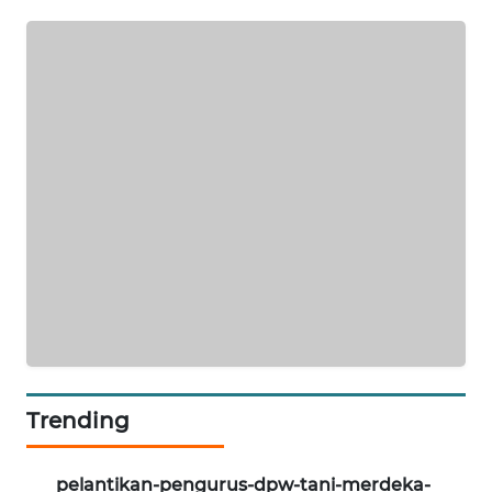
KARING
NEWS
JURNAL
MARITIM
HUMBANG
NEWS
GARONGGANG
NEWS
FISUELRI
ID
Trending
ENERGI
NEWS
pelantikan-pengurus-dpw-tani-merdeka-