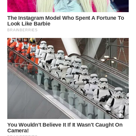
WN
TAPANULI
TENGAH
WN DELI
SERDANG
WN
TEBING
TINGGI
WN
PAKPAK
WN
KARAWANG
WN