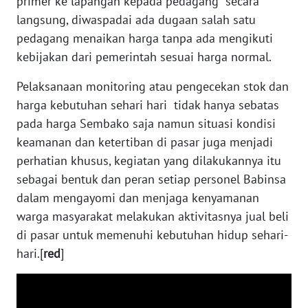
primer ke lapangan kepada pedagang secara
langsung, diwaspadai ada dugaan salah satu
WN
pedagang menaikan harga tanpa ada mengikuti
SERAMBI
kebijakan dari pemerintah sesuai harga normal.
Pelaksanaan monitoring atau pengecekan stok dan
WN
JAMBI
harga kebutuhan sehari hari tidak hanya sebatas
pada harga Sembako saja namun situasi kondisi
WN
keamanan dan ketertiban di pasar juga menjadi
SULTRA
perhatian khusus, kegiatan yang dilakukannya itu
sebagai bentuk dan peran setiap personel Babinsa
WN
dalam mengayomi dan menjaga kenyamanan
NTB
warga masyarakat melakukan aktivitasnya jual beli
di pasar untuk memenuhi kebutuhan hidup sehari-
WN
hari.[
red
]
SULTENG
WN
SULBAR