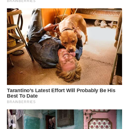
BEKASI
WN
BOGOR
WN
DEPOK
WN
TAPANULI
UTARA
WN
SAMOSIR
WN
PADANG
LAWAS