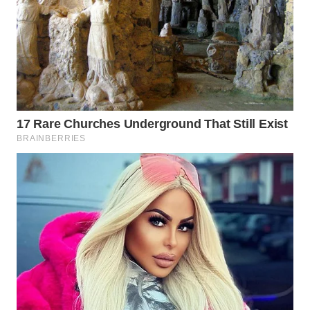
LANGKAT
WN
TAPANULI
SELATAN
WN
TANJUNG
LESUNG
WN
KARO
WN
SIMALUNGUN
WN
LABUHANBATU