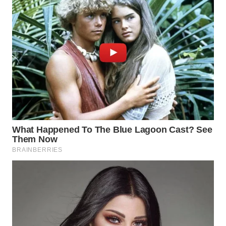
WN
NATUNA
WN
BINTAN
WN
MANDALIKA
WN
LIKUPANG
WN
LABUANBAJO
WN
BORNEO