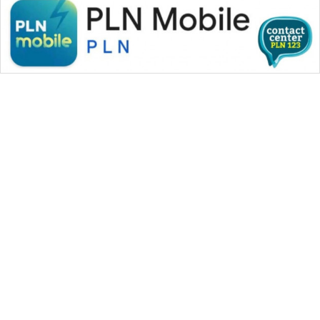
WAHANA MEDIA GROUP
|
|
|
WAHANA NEWS co
WAHANA TANI
WAHANA ADVOKAT
|
|
WAHANA INFRASTRUKTUR
WAHANA KONSUMEN
|
|
|
WAHANA LISTRIK
WAHANA TRAVEL
WAHANA TV
|
|
|
WAHANANEWS id
WAHANANEWS CO ID
WAHANANEWS NET