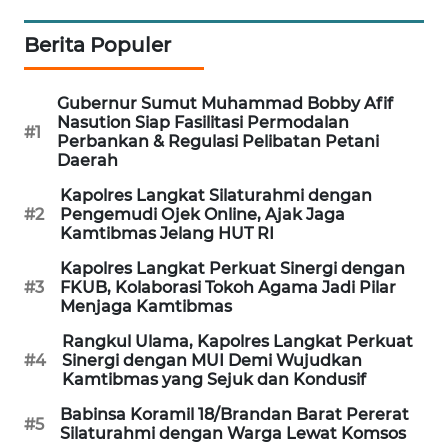
Berita Populer
SIBARAGAS
NEWS
Gubernur Sumut Muhammad Bobby Afif
METRO
Nasution Siap Fasilitasi Permodalan
#1
SIANTAR
Perbankan & Regulasi Pelibatan Petani
Daerah
NEWS
Kapolres Langkat Silaturahmi dengan
#2
Pengemudi Ojek Online, Ajak Jaga
METRO
Kamtibmas Jelang HUT RI
MEDAN
NEWS
Kapolres Langkat Perkuat Sinergi dengan
#3
FKUB, Kolaborasi Tokoh Agama Jadi Pilar
Menjaga Kamtibmas
METRO
JAKARTA
Rangkul Ulama, Kapolres Langkat Perkuat
NEWS
#4
Sinergi dengan MUI Demi Wujudkan
Kamtibmas yang Sejuk dan Kondusif
KRT
Babinsa Koramil 18/Brandan Barat Pererat
#5
NEWS
Silaturahmi dengan Warga Lewat Komsos