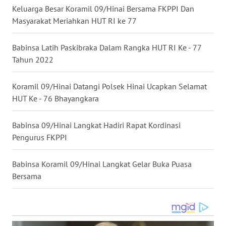
Keluarga Besar Koramil 09/Hinai Bersama FKPPI Dan
WN
Masyarakat Meriahkan HUT RI ke 77
KALTARA
Babinsa Latih Paskibraka Dalam Rangka HUT RI Ke - 77
WN
Tahun 2022
KALSEL
Koramil 09/Hinai Datangi Polsek Hinai Ucapkan Selamat
WN
HUT Ke - 76 Bhayangkara
KALTIM
Babinsa 09/Hinai Langkat Hadiri Rapat Kordinasi
WN
Pengurus FKPPI
SULSEL
Babinsa Koramil 09/Hinai Langkat Gelar Buka Puasa
WN
Bersama
GORONTALO
WN
SULUT