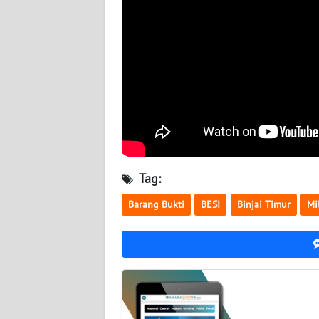
WN
NUSANTARA
WN
JOGJA
WN
JATIM
WN
Tag:
BALI
Barang Bukti
BESI
Binjai Timur
Mi
WN
KALBAR
WN
KALTENG