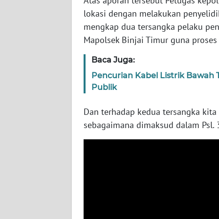
Atas aporan tersebut Petugas kepol
WN
lokasi dengan melakukan penyelidik
BABEL
mengkap dua tersangka pelaku penc
Mapolsek Binjai Timur guna proses l
WN
SUMBAR
Baca Juga:
Pencurian Kabel Listrik Bawah 
WN
Publik
SUMSEL
Dan terhadap kedua tersangka kita
WN
sebagaimana dimaksud dalam Psl. 
BENGKULU
WN
LAMPUNG
WN
JATENG