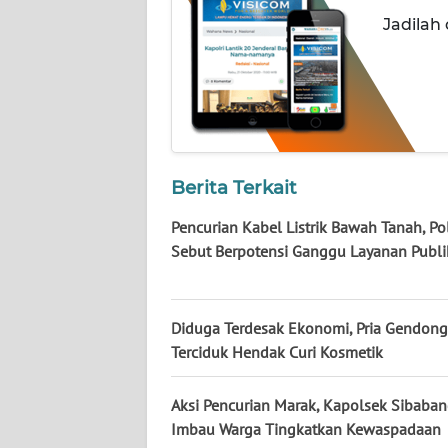
WN
Jadilah
KALTARA
WN
KALSEL
WN
KALTIM
Berita Terkait
Pencurian Kabel Listrik Bawah Tanah, Pol
WN
Sebut Berpotensi Ganggu Layanan Publi
SULSEL
WN
Diduga Terdesak Ekonomi, Pria Gendong
GORONTALO
Terciduk Hendak Curi Kosmetik
WN
SULUT
Aksi Pencurian Marak, Kapolsek Sibaba
Imbau Warga Tingkatkan Kewaspadaan