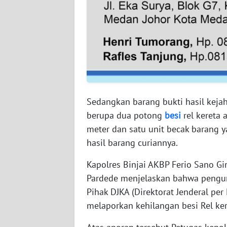
WN
SERAMBI
WN
JAMBI
WN
SULTRA
Sedangkan barang bukti hasil keja
berupa dua potong
besi
rel kereta
WN
meter dan satu unit becak barang 
NTB
hasil barang curiannya.
WN
Kapolres Binjai AKBP Ferio Sano Gi
SULTENG
Pardede menjelaskan bahwa peng
Pihak DJKA (Direktorat Jenderal pe
WN
melaporkan kehilangan besi Rel ker
SULBAR