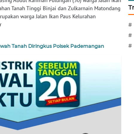
sing Abdul Rahman Pulungan (50) warga Jalan Ikan
T
ahan Tanah Tinggi Binjai dan Zulkarnain Matondang
merupakan warga Jalan Ikan Paus Kelurahan
ur
#
#
#
awah Tanah Diringkus Polsek Pademangan