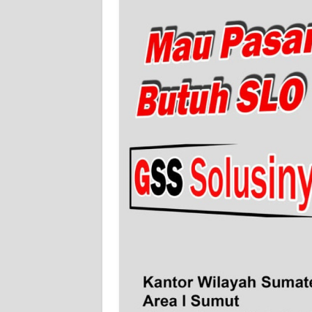
WN
BANTEN
WN
NTT
WN
KEPRI
WN
PAPUA
WN
PAPUA
BARAT
WN
RIAU