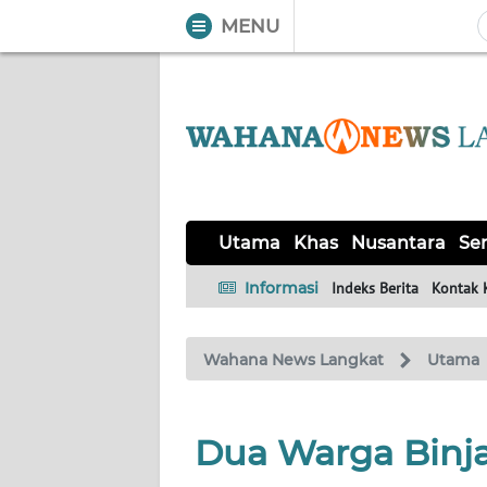
MENU
WAHANA
Tutup
TV
UTAMA
KHAS
Utama
Khas
Nusantara
Ser
NUSANTARA
Informasi
Indeks Berita
Kontak 
SERBA-
Wahana News Langkat
Utama
SERBI
OPINI
Dua Warga Binja
Informasi