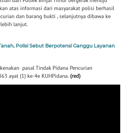
isian dari Polsek Binjai Timur bergerak menuju
an atas informasi dari masyarakat polisi berhasil
urian dan barang bukti , selanjutnya dibawa ke
ebih lanjut.
Tanah, Polisi Sebut Berpotensi Ganggu Layanan
 kenakan pasal Tindak Pidana Pencurian
363 ayat (1) ke-4e KUHPidana.
(red)