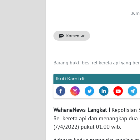
INDEKS
Juma
BERITA
Komentar
KONTAK
KAMI
INFO
Barang bukti besi rel kereta api yang b
IKLAN
Ikuti Kami di:
TENTANG
KAMI
PEDOMAN
WahanaNews-Langkat I
Kepolisian 
MEDIA
Rel kereta api dan menangkap dua 
SIBER
(7/4/2022) pukul 01.00 wib.
REDAKSI