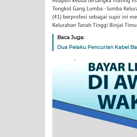
Adapun kedua tersangka masing ma
Tongkol Gang Lumba - lumba Kelur
KARIR
(41) berprofesi sebagai supir ini 
Kelurahan Tanah Tinggi Binjai Tim
DISCLAIMER
Baca Juga:
Wahana
Dua Pelaku Pencurian Kabel B
News
Regional
WN
SUMUT
WN
JAKARTA
WN
JABAR