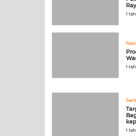
Ray
WN
SERAMBI
1 ta
WN
JAMBI
Nas
Pro
WN
Was
SULTRA
1 ta
WN
NTB
WN
Ser
SULTENG
Tar
Bag
WN
kep
SULBAR
1 ta