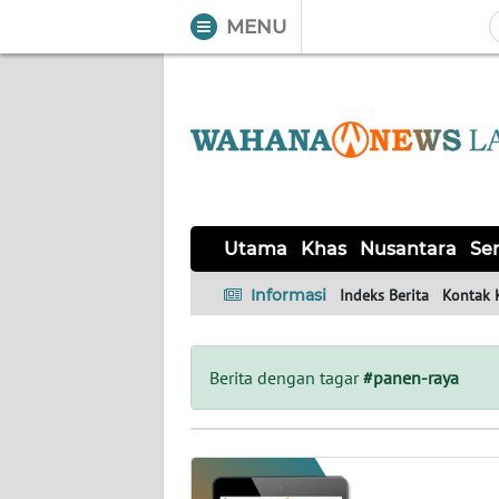
MENU
WAHANA
Tutup
TV
UTAMA
KHAS
Utama
Khas
Nusantara
Ser
NUSANTARA
Informasi
Indeks Berita
Kontak 
SERBA-
SERBI
Berita dengan tagar
#panen-raya
OPINI
Informasi