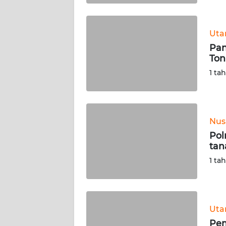
WN
BABEL
Ut
Pan
WN
Ton
SUMBAR
1 ta
WN
SUMSEL
Nus
WN
BENGKULU
Pol
tan
WN
1 ta
LAMPUNG
WN
JATENG
Ut
Pem