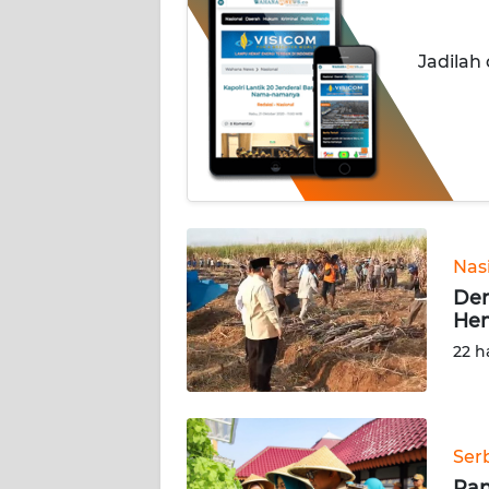
INDEKS
Jadilah
BERITA
KONTAK
KAMI
INFO
IKLAN
Nas
TENTANG
Dem
KAMI
Hem
22 h
PEDOMAN
MEDIA
SIBER
Ser
REDAKSI
Pan