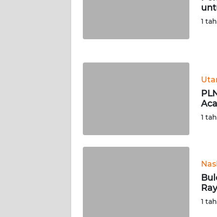
unt
WN
NUSANTARA
1 ta
WN
JOGJA
Ut
WN
JATIM
PLN
Aca
WN
1 ta
BALI
WN
KALBAR
Nas
Bul
Ray
WN
KALTENG
1 ta