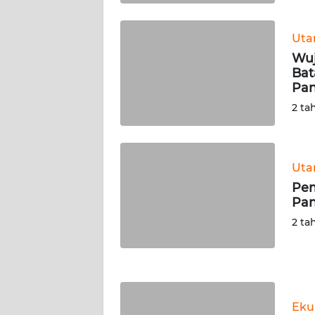
WN
KALTARA
Ut
Wuj
WN
Bat
KALSEL
Pa
2 ta
WN
KALTIM
WN
Ut
SULSEL
Pem
Pan
WN
2 ta
GORONTALO
WN
SULUT
Eku