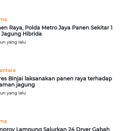
ama
en Raya, Polda Metro Jaya Panen Sekitar 1
 Jagung Hibrida
hun yang lalu
antara
res Binjai laksanakan panen raya terhadap
aman jagung
hun yang lalu
ama
prov Lampung Salurkan 24 Dryer Gabah