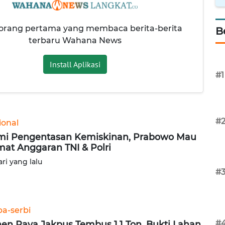
 orang pertama yang membaca berita-berita
B
terbaru Wahana News
Install Aplikasi
#1
#
ional
i Pengentasan Kemiskinan, Prabowo Mau
at Anggaran TNI & Polri
ari yang lalu
#
ba-serbi
#
en Raya Jakpus Tembus 1,1 Ton, Bukti Lahan