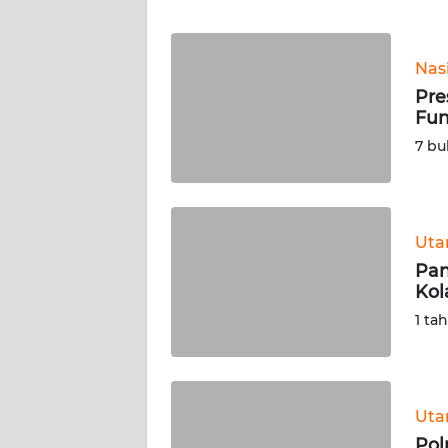
WN
BANTEN
Nas
WN
Pre
NTT
Fun
7 bu
WN
KEPRI
WN
Ut
PAPUA
Pan
Kol
WN
1 ta
PAPUA
BARAT
WN
Ut
RIAU
Pol