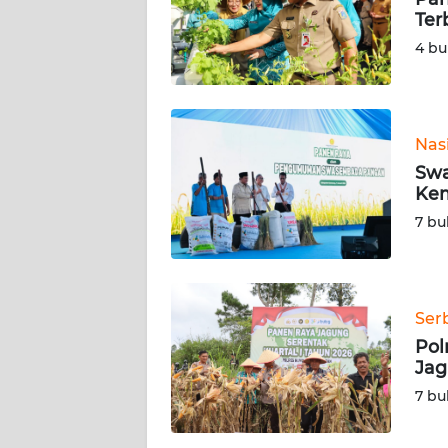
Ter
KARIR
4 bu
DISCLAIMER
Wahana
Nas
News
Swa
Regional
Kem
7 bu
WN
SUMUT
WN
Ser
JAKARTA
Pol
Jag
WN
7 bu
JABAR