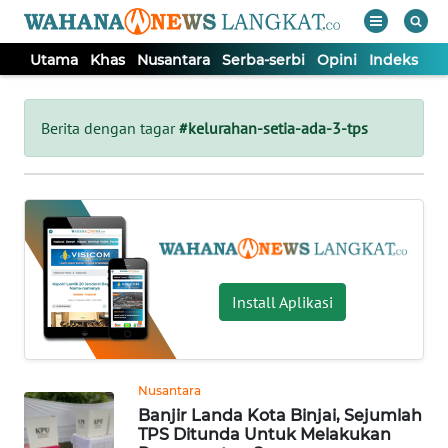
Utama
Khas
Nusantara
Serba-serbi
Opini
Indeks
WAHANA
Tutup
TV
Berita dengan tagar
#kelurahan-setia-ada-3-tps
UTAMA
KHAS
NUSANTARA
Install Aplikasi
SERBA-
SERBI
Nusantara
Banjir Landa Kota Binjai, Sejumlah
OPINI
TPS Ditunda Untuk Melakukan