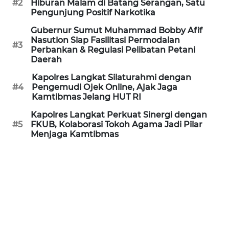
#2
Hiburan Malam di Batang Serangan, Satu
REDAKSI
Pengunjung Positif Narkotika
Gubernur Sumut Muhammad Bobby Afif
KARIR
Nasution Siap Fasilitasi Permodalan
#3
Perbankan & Regulasi Pelibatan Petani
Daerah
DISCLAIMER
Kapolres Langkat Silaturahmi dengan
Wahana
#4
Pengemudi Ojek Online, Ajak Jaga
News
Kamtibmas Jelang HUT RI
Regional
Kapolres Langkat Perkuat Sinergi dengan
#5
FKUB, Kolaborasi Tokoh Agama Jadi Pilar
WN
Menjaga Kamtibmas
SUMUT
WN
JAKARTA
WN
JABAR