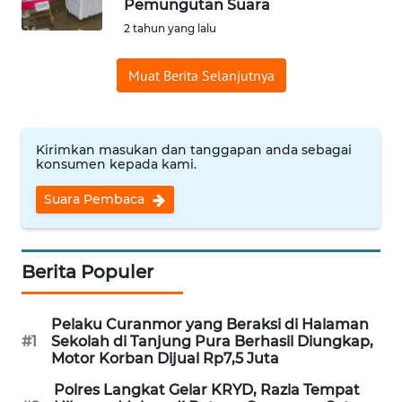
Pemungutan Suara
Informasi
2 tahun yang lalu
INDEKS
Muat Berita Selanjutnya
BERITA
KONTAK
KAMI
Kirimkan masukan dan tanggapan anda sebagai
konsumen kepada kami.
INFO
Suara Pembaca
IKLAN
TENTANG
Berita Populer
KAMI
Pelaku Curanmor yang Beraksi di Halaman
PEDOMAN
#1
Sekolah di Tanjung Pura Berhasil Diungkap,
MEDIA
Motor Korban Dijual Rp7,5 Juta
SIBER
Polres Langkat Gelar KRYD, Razia Tempat