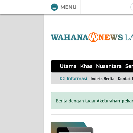
MENU
WAHANA
Tutup
TV
UTAMA
KHAS
Utama
Khas
Nusantara
Ser
NUSANTARA
Informasi
Indeks Berita
Kontak 
SERBA-
SERBI
Berita dengan tagar
#kelurahan-pekan
OPINI
Informasi