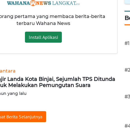
 orang pertama yang membaca berita-berita
B
terbaru Wahana News
Install Aplikasi
#1
#
antara
jir Landa Kota Binjai, Sejumlah TPS Ditunda
uk Melakukan Pemungutan Suara
hun yang lalu
#
at Berita Selanjutnya
#