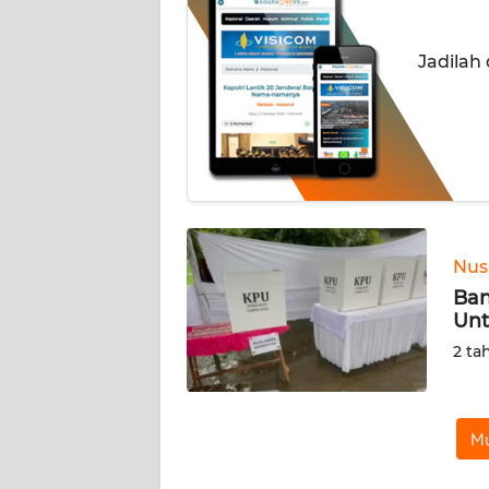
INDEKS
Jadilah
BERITA
KONTAK
KAMI
INFO
IKLAN
Nus
TENTANG
Ban
KAMI
Unt
2 ta
PEDOMAN
MEDIA
SIBER
Mu
REDAKSI