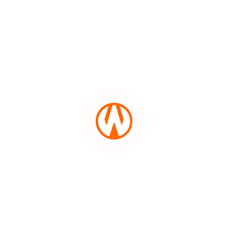
Bingkisan Lebaran
1712415962
Nusantara
Polsek Binjai Timur Bersama
Bhayangkari Berbagi Takjil di
Bulan Ramadhan 1445 H
1712325097
Nusantara
Satbinmas Polres Binjai Bersama
Bhayangkari Bagi Takjil di Bulan
Suci Ramadhan 1445 H
1711635733
Nusantara
Bulan Suci Ramadhan, Sat
Intelkam Polres Bersama
Bhayangkari Bagikan Takjil
Kepada Warga Masyarakat