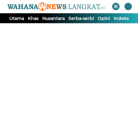
Utama
Khas
Nusantara
Serba-serbi
Opini
Indeks
Berita dengan tagar
#berbagi-takjil
Install Aplikasi
Nusantara
PWI Binjai Berbagi Tak'jil