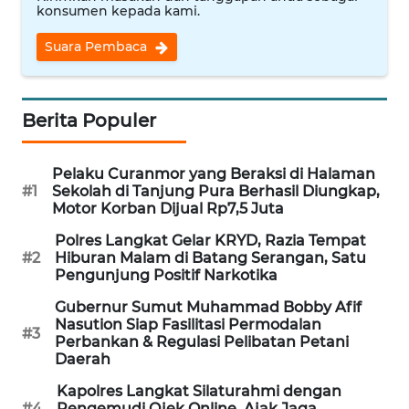
konsumen kepada kami.
REDAKSI
Suara Pembaca
KARIR
DISCLAIMER
Berita Populer
Wahana
News
Pelaku Curanmor yang Beraksi di Halaman
Regional
#1
Sekolah di Tanjung Pura Berhasil Diungkap,
Motor Korban Dijual Rp7,5 Juta
WN
Polres Langkat Gelar KRYD, Razia Tempat
SUMUT
#2
Hiburan Malam di Batang Serangan, Satu
Pengunjung Positif Narkotika
WN
Gubernur Sumut Muhammad Bobby Afif
Nasution Siap Fasilitasi Permodalan
JAKARTA
#3
Perbankan & Regulasi Pelibatan Petani
Daerah
WN
Kapolres Langkat Silaturahmi dengan
JABAR
#4
Pengemudi Ojek Online, Ajak Jaga