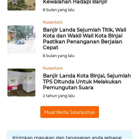
Kewalahan Hadapi Banjir
Informasi
8 bulan yang lalu
INDEKS
Nusantara
BERITA
Banjir Landa Sejumlah Titik, Wali
Kota dan Wakil Wali Kota Binjai
Pastikan Penanganan Berjalan
KONTAK
Cepat
KAMI
8 bulan yang lalu
INFO
Nusantara
IKLAN
Banjir Landa Kota Binjai, Sejumlah
TPS Ditunda Untuk Melakukan
Pemungutan Suara
TENTANG
2 tahun yang lalu
KAMI
Muat Berita Selanjutnya
PEDOMAN
MEDIA
SIBER
Kirimkan masukan dan tanggapan anda sebagai