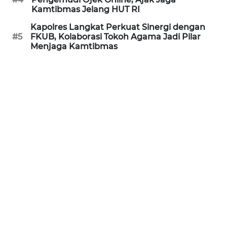
Kamtibmas Jelang HUT RI
WN
Kapolres Langkat Perkuat Sinergi dengan
BANTEN
#5
FKUB, Kolaborasi Tokoh Agama Jadi Pilar
Menjaga Kamtibmas
WN
NTT
WN
KEPRI
WN
PAPUA
WN
PAPUA
BARAT
WN
RIAU