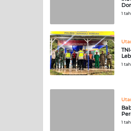
Dor
WN
SERAMBI
1 ta
WN
JAMBI
Ut
TNI
WN
Leb
SULTRA
1 ta
WN
NTB
WN
Ut
SULTENG
Bab
Per
WN
SULBAR
1 ta