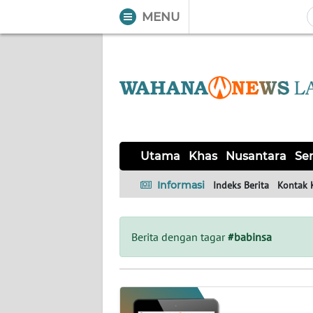
MENU
WAHANA
Tutup
TV
UTAMA
KHAS
Utama
Khas
Nusantara
Ser
NUSANTARA
Informasi
Indeks Berita
Kontak 
SERBA-
SERBI
Berita dengan tagar
#babinsa
OPINI
Informasi