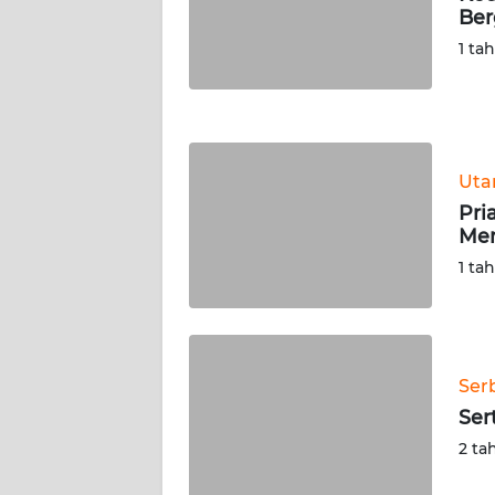
Ber
WN
NUSANTARA
1 ta
WN
JOGJA
Ut
WN
JATIM
Pri
Mem
WN
1 ta
BALI
WN
KALBAR
Ser
Ser
WN
2 ta
KALTENG