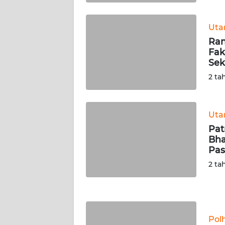
WN
KALTARA
Ut
Ran
WN
Fak
KALSEL
Sek
2 ta
WN
KALTIM
Ut
WN
Pat
SULSEL
Bha
Pas
WN
2 ta
GORONTALO
WN
SULUT
Pol