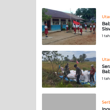
WN
BANTEN
Ut
WN
Bab
NTT
Sis
1 ta
WN
KEPRI
WN
Ut
PAPUA
Ser
Bab
WN
1 ta
PAPUA
BARAT
WN
Ser
RIAU
Ino