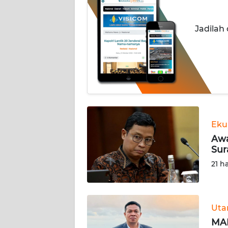
INDEKS
Jadilah
BERITA
KONTAK
KAMI
INFO
IKLAN
Eku
TENTANG
Awa
KAMI
Sur
21 h
PEDOMAN
MEDIA
SIBER
Ut
REDAKSI
MAR