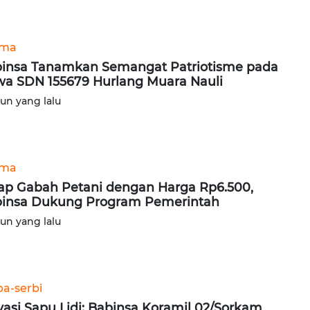
ama
insa Tanamkan Semangat Patriotisme pada
wa SDN 155679 Hurlang Muara Nauli
hun yang lalu
ama
ap Gabah Petani dengan Harga Rp6.500,
insa Dukung Program Pemerintah
hun yang lalu
ba-serbi
vasi Sapu Lidi: Babinsa Koramil 02/Sorkam