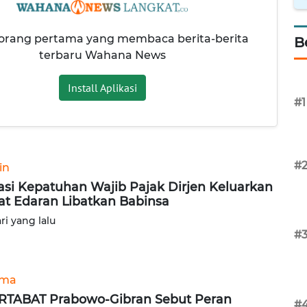
 orang pertama yang membaca berita-berita
B
terbaru Wahana News
Install Aplikasi
#1
#
in
si Kepatuhan Wajib Pajak Dirjen Keluarkan
at Edaran Libatkan Babinsa
ari yang lalu
#
ama
TABAT Prabowo-Gibran Sebut Peran
#