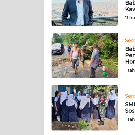
Ba
Kaw
KARIR
11 b
DISCLAIMER
Ser
Wahana
Bab
News
Regional
Pem
Hor
1 ta
WN
SUMUT
WN
Ser
JAKARTA
SMP
Sos
WN
1 ta
JABAR