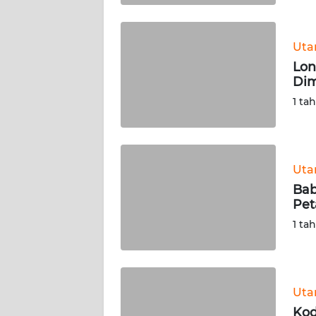
WN
BABEL
Ut
Lon
WN
Dim
SUMBAR
1 ta
WN
SUMSEL
Ut
WN
BENGKULU
Bab
Pet
WN
1 ta
LAMPUNG
WN
JATENG
Ut
Kod