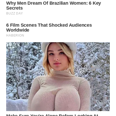
WN
INDRAMAYU
WN
KUNINGAN
WN
MAJALENGKA
WN
SUBANG
WN
SUKABUMI
WN
PURWAKARTA