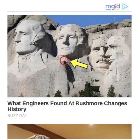
WN
MALUKU
WN
MALUT
WN
DAIRI
WN
DANAU
TOBA
WN
NIAS
WN