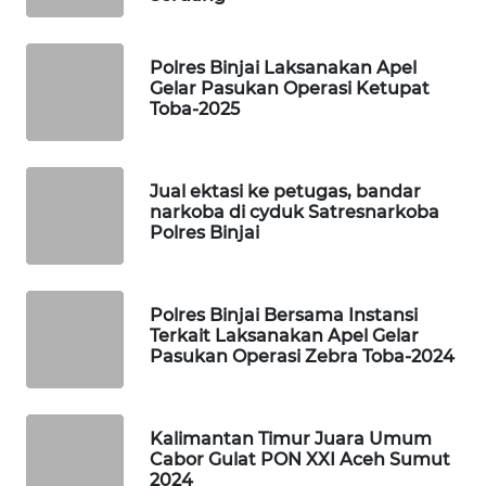
WAHANA
DESA
Polres Binjai Laksanakan Apel
Gelar Pasukan Operasi Ketupat
WISATA
Toba-2025
LAPAK
WAHANA
Jual ektasi ke petugas, bandar
narkoba di cyduk Satresnarkoba
Wahana
Polres Binjai
Network
KONSUMEN
Polres Binjai Bersama Instansi
LISTRIK
Terkait Laksanakan Apel Gelar
Pasukan Operasi Zebra Toba-2024
MASYARAKAT
KELISTRIKAN
Kalimantan Timur Juara Umum
Cabor Gulat PON XXI Aceh Sumut
WALINKI
2024