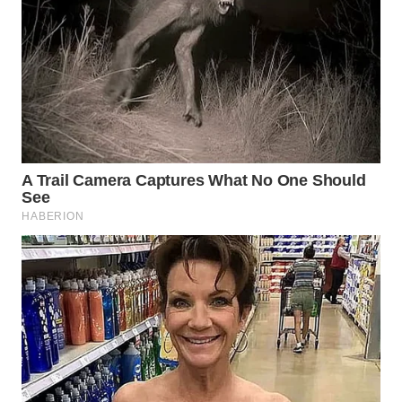
Wahana
Media
Group
WAHANA
NEWS
WAHANA
TANI
WAHANA
ADVOKAT
WAHANA
INFRASTRUKTUR
WAHANA
KONSUMEN