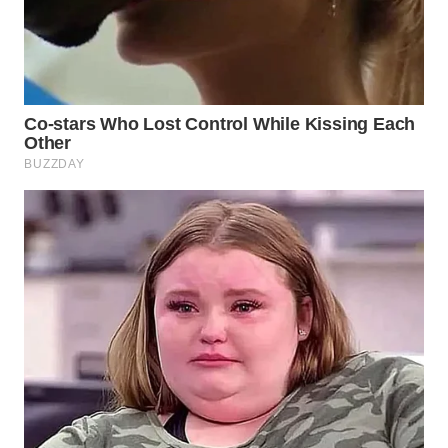
BEKASI
WN
BOGOR
WN
DEPOK
WN
TAPANULI
UTARA
WN
SAMOSIR
WN
PADANG
LAWAS