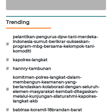
SIBARAGAS
NEWS
Trending
METRO
SIANTAR
pelantikan-pengurus-dpw-tani-merdeka-
NEWS
indonesia-sumut-berikrar-sukseskan-
#
program-mbg-bersama-kelompok-tani-
komoditi
METRO
MEDAN
#
kapolres-langkat
NEWS
#
hannry-tambunan
komitmen-polres-langkat-dalam-
METRO
membangun-keamanan-yang-
JAKARTA
berlandaskan-kolaborasi-dengan-seluruh-
NEWS
#
elemen-masyarakat-kembali-ditegaskan-
melalui-kunjungan-silaturahmi-kapolres-
langkat-akb
KRT
NEWS
#
babinsa-koramil-18brandan-barat