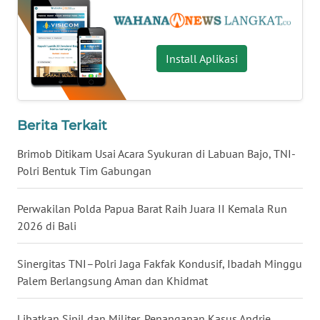
WN
NUSANTARA
Install Aplikasi
WN
JOGJA
Berita Terkait
WN
JATIM
Brimob Ditikam Usai Acara Syukuran di Labuan Bajo, TNI-
Polri Bentuk Tim Gabungan
WN
BALI
Perwakilan Polda Papua Barat Raih Juara II Kemala Run
2026 di Bali
WN
KALBAR
Sinergitas TNI–Polri Jaga Fakfak Kondusif, Ibadah Minggu
Palem Berlangsung Aman dan Khidmat
WN
KALTENG
Libatkan Sipil dan Militer, Penanganan Kasus Andrie