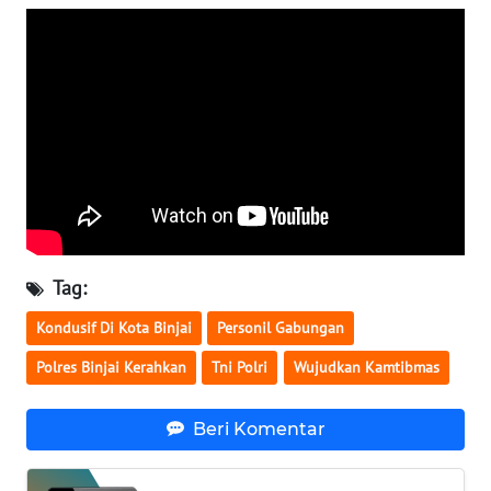
WN
BABEL
WN
SUMBAR
WN
SUMSEL
Tag:
WN
BENGKULU
Kondusif Di Kota Binjai
Personil Gabungan
Polres Binjai Kerahkan
Tni Polri
Wujudkan Kamtibmas
WN
LAMPUNG
Beri Komentar
WN
JATENG