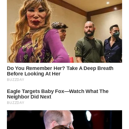
LANGKAT
WN
TAPANULI
SELATAN
WN
TANJUNG
LESUNG
WN
KARO
WN
SIMALUNGUN
WN
LABUHANBATU