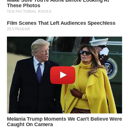
WN
PRIANGAN
TIMUR
WN
SEMARANG
WN
SOLO
WN
BOROBUDUR
WN
MADURA
WN
SURABAYA