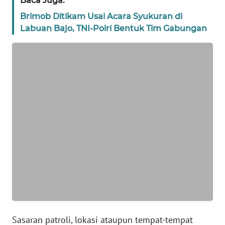
Baca Juga:
Brimob Ditikam Usai Acara Syukuran di
WN
Labuan Bajo, TNI-Polri Bentuk Tim Gabungan
BANTEN
WN
NTT
WN
KEPRI
WN
PAPUA
WN
PAPUA
BARAT
WN
Sasaran patroli, lokasi ataupun tempat-tempat
RIAU