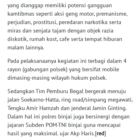
yang dianggap memiliki potensi gangguan
kamtibmas seperti aksi geng motor, premanisme,
WN
perjudian, prostitusi, peredaran narkotika serta
SERAMBI
miras dan senjata tajam dengan objek razia
diskotik, rumah kost, cafe serta tempat hiburan
WN
JAMBI
malam lainnya.
Pada pelaksanaanya kegiatan ini terbagi dalam 4
WN
rayon (gabungan polsek) yang bersifat mobile
SULTRA
dimasing-masing wilayah hukum polsek.
WN
Sedangkan Tim Pemburu Begal bergerak menuju
NTB
jalan Soekarno-Hatta, ring road/simpang megawati,
Tengku Amir Hamzah dan jenderal Jamin Ginting.
WN
SULTENG
Dalam hal ini polres binjai juga bersinergi dengan
jajaran Subden POM-TNI binjai guna mencapai
WN
hasil yang maksimal. ujar Akp Haris.[
red
]
SULBAR