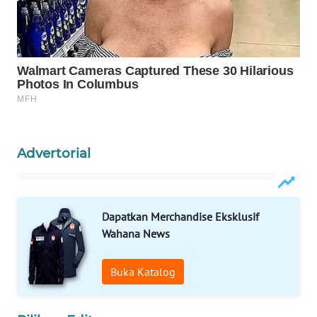
WAHANA
LISTRIK
WAHANA
TRAVEL
WAHANA
Advertorial
TV
WAHANANEWS
ID
Dapatkan Merchandise Eksklusif
Wahana News
WAHANANEWS
CO ID
Buka Katalog
WAHANANEWS
NET