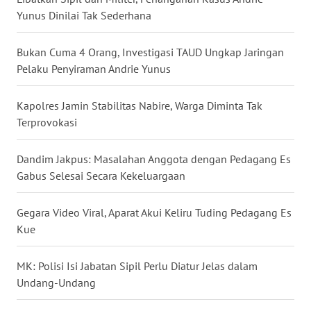
Yunus Dinilai Tak Sederhana
WN
KALTARA
Bukan Cuma 4 Orang, Investigasi TAUD Ungkap Jaringan
Pelaku Penyiraman Andrie Yunus
WN
KALSEL
Kapolres Jamin Stabilitas Nabire, Warga Diminta Tak
Terprovokasi
WN
KALTIM
Dandim Jakpus: Masalahan Anggota dengan Pedagang Es
Gabus Selesai Secara Kekeluargaan
WN
SULSEL
Gegara Video Viral, Aparat Akui Keliru Tuding Pedagang Es
Kue
WN
GORONTALO
MK: Polisi Isi Jabatan Sipil Perlu Diatur Jelas dalam
Undang-Undang
WN
SULUT