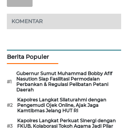
ID
MAWAKA
KOMENTAR
ID
MARTABAT
NET
Berita Populer
PLN
WATCH
Gubernur Sumut Muhammad Bobby Afif
MKLI
Nasution Siap Fasilitasi Permodalan
#1
Perbankan & Regulasi Pelibatan Petani
Daerah
LPKKI
Kapolres Langkat Silaturahmi dengan
#2
Pengemudi Ojek Online, Ajak Jaga
LKKI
Kamtibmas Jelang HUT RI
Kapolres Langkat Perkuat Sinergi dengan
KOPEKLIN
#3
FKUB, Kolaborasi Tokoh Agama Jadi Pilar