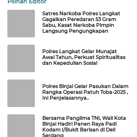
Pilihan Editor
WAHANA
Satres Narkoba Polres Langkat
Gagalkan Peredaran 53 Gram
SPORT
Sabu, Kasat Narkoba Pimpin
Langsung Pengungkapan
WAHANA
UMKM
Polres Langkat Gelar Munajat
Awal Tahun, Perkuat Spiritualitas
WAHANA
dan Kepedulian Sosial
SELEB
WAHANA
Polres Binjai Gelar Pasukan Dalam
PERSONA
Rangka Operasi Patuh Toba-2025 ,
Ini Penjelasannya..
WAHANA
OTOMOTIF
Bersama Panglima TNI, Wali Kota
Binjai Hadiri Panen Raya Padi
WAHANA
Kodam I/Bukit Barisan di Deli
HEALTH
Serdang