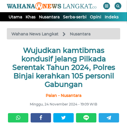
Utama
Khas
Nusantara
Serba-serbi
Opini
Indeks
WAHANA
Tutup
TV
Wahana News Langkat
Nusantara
Wujudkan kamtibmas
UTAMA
kondusif jelang Pilkada
KHAS
Serentak Tahun 2024, Polres
Binjai kerahkan 105 personil
NUSANTARA
Gabungan
Paian - Nusantara
SERBA-
SERBI
Minggu, 24 November 2024 - 19:09 WIB
OPINI