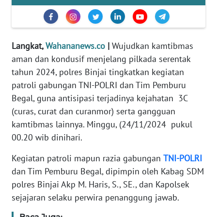
REDAKSI
KARIR
Langkat,
Wahananews.co
|
Wujudkan kamtibmas
aman dan kondusif menjelang pilkada serentak
DISCLAIMER
tahun 2024, polres Binjai tingkatkan kegiatan
Wahana
patroli gabungan TNI-POLRI dan Tim Pemburu
News
Begal, guna antisipasi terjadinya kejahatan 3C
Regional
(curas, curat dan curanmor) serta gangguan
kamtibmas lainnya. Minggu, (24/11/2024 pukul
WN
00.20 wib dinihari.
SUMUT
Kegiatan patroli mapun razia gabungan
TNI-POLRI
WN
dan Tim Pemburu Begal, dipimpin oleh Kabag SDM
JAKARTA
polres Binjai Akp M. Haris, S., SE., dan Kapolsek
sejajaran selaku perwira penanggung jawab.
WN
JABAR