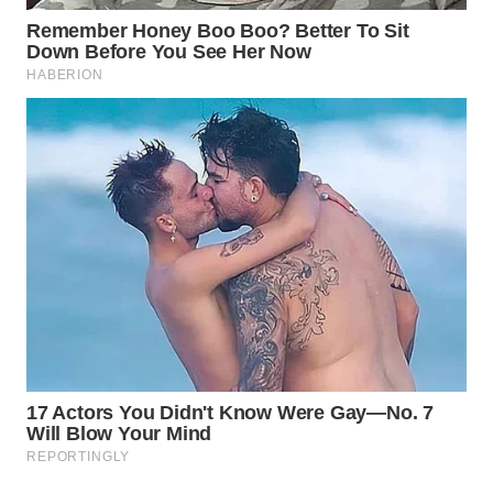
WN
SUMEDANG
WN
CIANJUR
WN
KEPULAUAN
SERIBU
WN
TANGERANG
WN
BINJAI
WN
CIREBON