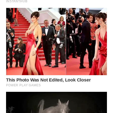
WN
NATUNA
WN
BINTAN
WN
MANDALIKA
WN
LIKUPANG
WN
LABUANBAJO
WN
BORNEO