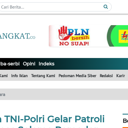
ba-serbi
Opini
Indeks
Kami
Info Iklan
Tentang Kami
Pedoman Media Siber
Redaksi
Karir
ara
NI-Polri Gelar Patroli
B