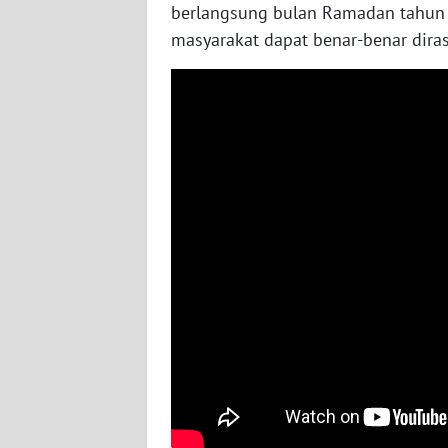
berlangsung bulan Ramadan tahun 2
WN
KALTARA
masyarakat dapat benar-benar dira
WN
KALSEL
WN
KALTIM
WN
SULSEL
WN
GORONTALO
WN
SULUT