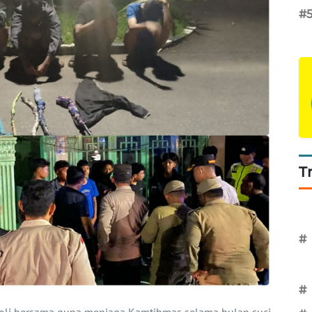
#
T
#
#
oli bersama guna menjaga Kamtibmas selama bulan suci