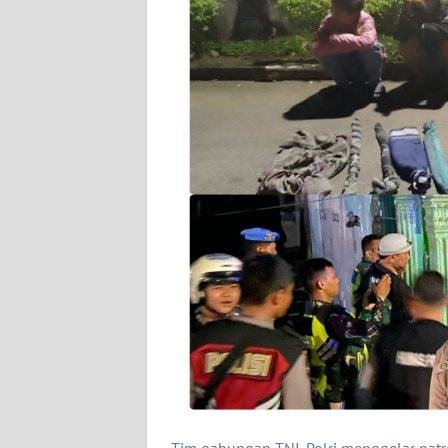
KARIR
DISCLAIMER
Wahana
News
Regional
WN
SUMUT
WN
JAKARTA
WN
JABAR
Tim gabungan TNI-Polri menggelar patr