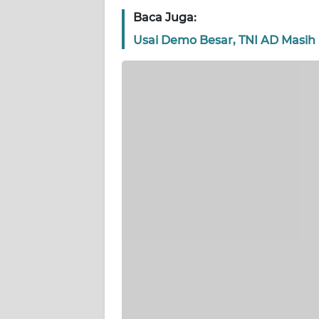
Baca Juga:
WN
SERAMBI
Usai Demo Besar, TNI AD Masih 
WN
JAMBI
WN
SULTRA
WN
NTB
WN
SULTENG
WN
SULBAR