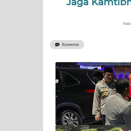
Jaga Kamtib
INDEKS
BERITA
Rabu
KONTAK
KAMI
Komentar
INFO
IKLAN
TENTANG
KAMI
PEDOMAN
MEDIA
SIBER
REDAKSI