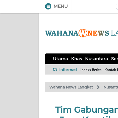
MENU
WAHANA
Tutup
TV
UTAMA
KHAS
Utama
Khas
Nusantara
Ser
NUSANTARA
Informasi
Indeks Berita
Kontak 
SERBA-
Wahana News Langkat
Nusant
SERBI
OPINI
Tim Gabungan T
Informasi