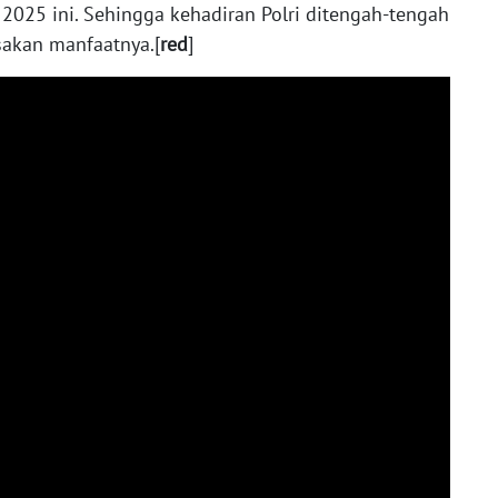
025 ini. Sehingga kehadiran Polri ditengah-tengah
sakan manfaatnya.[
red
]