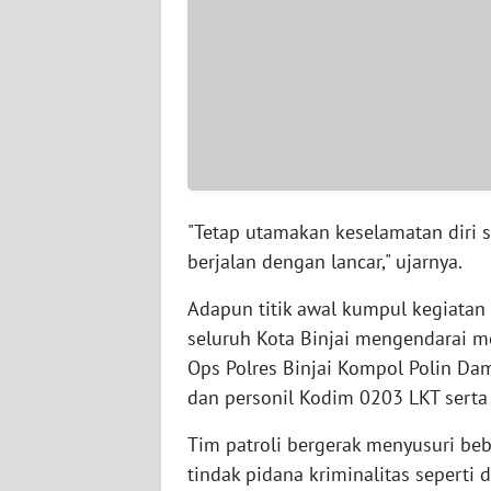
WN
BABEL
WN
SUMBAR
WN
SUMSEL
"Tetap utamakan keselamatan diri s
berjalan dengan lancar," ujarnya.
WN
BENGKULU
Adapun titik awal kumpul kegiatan in
seluruh Kota Binjai mengendarai mo
WN
Ops Polres Binjai Kompol Polin Dam
LAMPUNG
dan personil Kodim 0203 LKT serta
WN
Tim patroli bergerak menyusuri beb
JATENG
tindak pidana kriminalitas seperti 