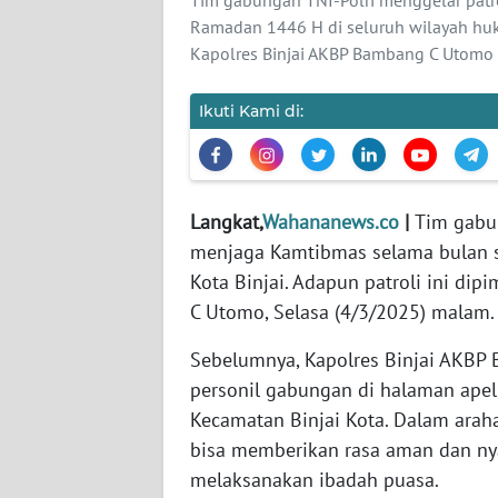
WN
Ramadan 1446 H di seluruh wilayah huku
BANTEN
Kapolres Binjai AKBP Bambang C Utomo
WN
Ikuti Kami di:
NTT
WN
KEPRI
Langkat,
Wahananews.co
|
Tim gabu
menjaga Kamtibmas selama bulan 
WN
Kota Binjai. Adapun patroli ini di
PAPUA
C Utomo, Selasa (4/3/2025) malam.
WN
Sebelumnya, Kapolres Binjai AKB
PAPUA
BARAT
personil gabungan di halaman apel 
Kecamatan Binjai Kota. Dalam arah
WN
bisa memberikan rasa aman dan n
RIAU
melaksanakan ibadah puasa.