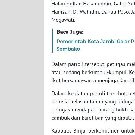
Halan Sultan Hasanuddin, Gatot Sub
WN
Hamzah, Dr Wahidin, Danau Poso, J
NUSANTARA
Megawati.
WN
Baca Juga:
JOGJA
Pemerintah Kota Jambi Gelar P
Sembako
WN
JATIM
Dalam patroli tersebut, petugas m
atau sedang berkumpul-kumpul. K
WN
BALI
ikut bersama-sama menjaga Kamti
Dalam kegiatan patroli tersebut, p
WN
berusia belasan tahun yang diduga
KALBAR
petugas mendapati barang bukti sa
WN
cambuk dari karet ban yang dibalut
KALTENG
Kapolres Binjai berkomitmen untuk