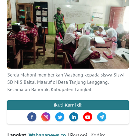
Informasi
INDEKS
BERITA
KONTAK
KAMI
INFO
IKLAN
Serda Mahoni memberikan Wasbang kepada siswa Siswi
SD MIS Baitul Maaruf di Desa Tanjung Lenggang,
TENTANG
Kecamatan Bahorok, Kabupaten Langkat.
KAMI
Ikuti Kami di:
PEDOMAN
MEDIA
SIBER
Langkat,
Wahananews.co
|
Personil Kodim