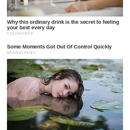
BEKASI
WN
BOGOR
WN
DEPOK
WN
TAPANULI
UTARA
WN
SAMOSIR
WN
PADANG
LAWAS