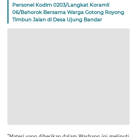
Personel Kodim 0203/Langkat Koramil
WN
06/Bahorok Bersama Warga Gotong Royong
BANTEN
Timbun Jalan di Desa Ujung Bandar
WN
NTT
WN
KEPRI
WN
PAPUA
WN
PAPUA
BARAT
WN
“Materi yang diberikan dalam Wasbang ini meliputi
RIAU