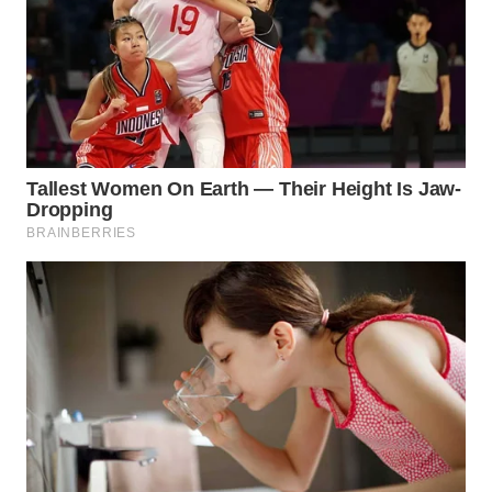
WN
TAPANULI
TENGAH
WN DELI
SERDANG
WN
TEBING
TINGGI
WN
PAKPAK
WN
KARAWANG
WN