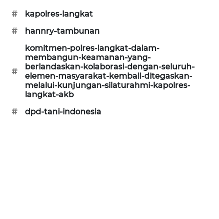
#
kapolres-langkat
KARING
NEWS
#
hannry-tambunan
komitmen-polres-langkat-dalam-
JURNAL
membangun-keamanan-yang-
MARITIM
berlandaskan-kolaborasi-dengan-seluruh-
#
elemen-masyarakat-kembali-ditegaskan-
melalui-kunjungan-silaturahmi-kapolres-
HUMBANG
langkat-akb
NEWS
#
dpd-tani-indonesia
GARONGGANG
NEWS
FISUELRI
ID
ENERGI
NEWS