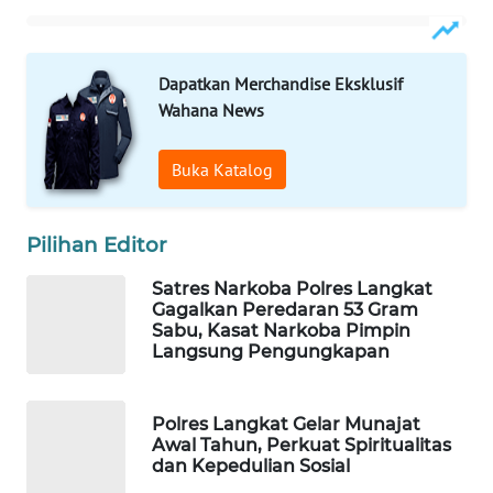
WAHANA
SPORT
Dapatkan Merchandise Eksklusif
Wahana News
WAHANA
UMKM
Buka Katalog
WAHANA
SELEB
Pilihan Editor
Satres Narkoba Polres Langkat
WAHANA
Gagalkan Peredaran 53 Gram
PERSONA
Sabu, Kasat Narkoba Pimpin
Langsung Pengungkapan
WAHANA
OTOMOTIF
Polres Langkat Gelar Munajat
Awal Tahun, Perkuat Spiritualitas
WAHANA
dan Kepedulian Sosial
HEALTH