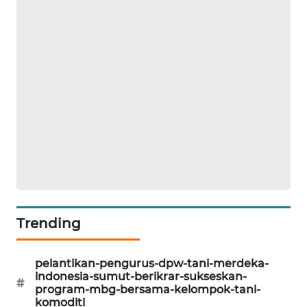
SIBARAGAS
NEWS
METRO
SIANTAR
NEWS
METRO
MEDAN
NEWS
METRO
Trending
JAKARTA
NEWS
pelantikan-pengurus-dpw-tani-merdeka-
indonesia-sumut-berikrar-sukseskan-
KRT
#
program-mbg-bersama-kelompok-tani-
NEWS
komoditi