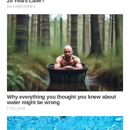
Wahana
Media
Group
WAHANA
NEWS
WAHANA
TANI
WAHANA
ADVOKAT
WAHANA
INFRASTRUKTUR
WAHANA
KONSUMEN