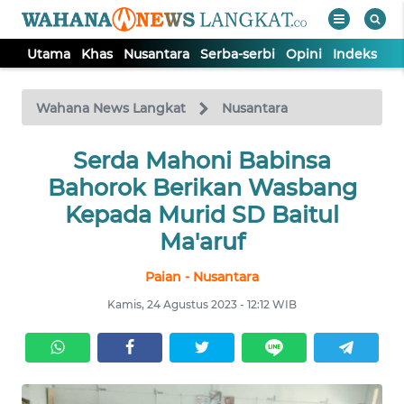
Utama
Khas
Nusantara
Serba-serbi
Opini
Indeks
WAHANA
Tutup
TV
Wahana News Langkat
Nusantara
Serda Mahoni Babinsa
UTAMA
Bahorok Berikan Wasbang
KHAS
Kepada Murid SD Baitul
Ma'aruf
NUSANTARA
Paian - Nusantara
Kamis, 24 Agustus 2023 - 12:12 WIB
SERBA-
SERBI
OPINI