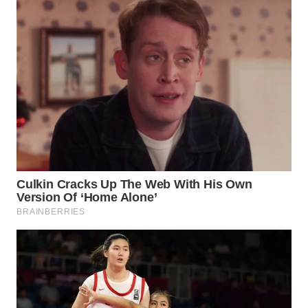
LANGKAT
WN
TAPANULI
SELATAN
WN
TANJUNG
LESUNG
WN
KARO
WN
SIMALUNGUN
WN
LABUHANBATU