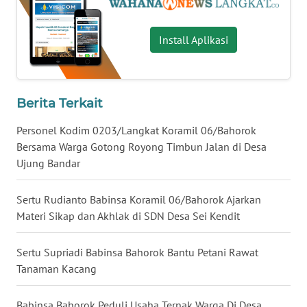
WN
Install Aplikasi
NUSANTARA
WN
JOGJA
Berita Terkait
Personel Kodim 0203/Langkat Koramil 06/Bahorok
WN
JATIM
Bersama Warga Gotong Royong Timbun Jalan di Desa
Ujung Bandar
WN
BALI
Sertu Rudianto Babinsa Koramil 06/Bahorok Ajarkan
Materi Sikap dan Akhlak di SDN Desa Sei Kendit
WN
KALBAR
Sertu Supriadi Babinsa Bahorok Bantu Petani Rawat
Tanaman Kacang
WN
KALTENG
Babinsa Bahorok Peduli Usaha Ternak Warga Di Desa