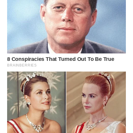
WN
PRIANGAN
TIMUR
WN
SEMARANG
WN
SOLO
WN
BOROBUDUR
WN
MADURA
WN
SURABAYA