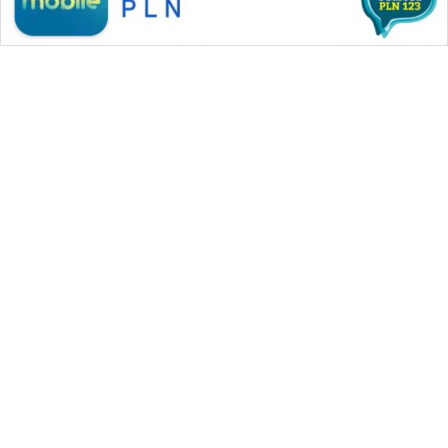
WAHANA MEDIA GROUP
|
|
|
WAHANA NEWS co
WAHANA TANI
WAHANA ADVOKAT
|
|
WAHANA INFRASTRUKTUR
WAHANA KONSUMEN
|
|
|
WAHANA LISTRIK
WAHANA TRAVEL
WAHANA TV
|
|
|
WAHANANEWS id
WAHANANEWS CO ID
WAHANANEWS NET
|
|
|
WAHANA SPORT ID
Wahana UMKM
Wahana Seleb
|
|
|
Wahana Persona
Wahana Otomotif
Wahana Health
|
Wahana Desa Wisata
Lapak Wahana