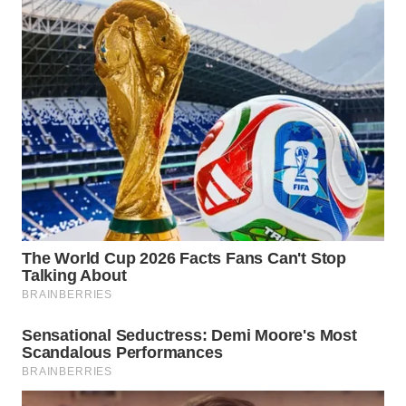
WN
MALUKU
WN
MALUT
WN
DAIRI
WN
DANAU
TOBA
WN
NIAS
WN