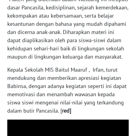
dasar Pancasila, kedisiplinan, sejarah kemerdekaan,
kekompakan atau kebersamaan, serta belajar
WN
SERAMBI
kesantunan dengan bahasa yang mudah dipahami
dan dicerna anak-anak. Diharapkan materi ini
WN
dapat diaplikasikan oleh para siswa-siswi dalam
JAMBI
kehidupan sehari-hari baik di lingkungan sekolah
maupun di lingkungan keluarga dan masyarakat.
WN
SULTRA
Kepala Sekolah MIS Baitul Maaruf , Irfan, turut
mendukung dan memberikan apresiasi kegiatan
WN
Babinsa, dengan adanya kegiatan seperti ini dapat
NTB
memotivasi dan menambah wawasan kepada
siswa siswi mengenai nilai-nilai yang terkandung
WN
dalam butir Pancasila. [
red]
SULTENG
WN
SULBAR