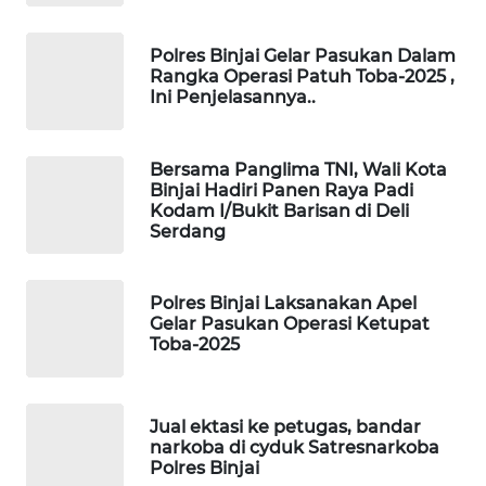
WAHANA
Polres Binjai Gelar Pasukan Dalam
DESA
Rangka Operasi Patuh Toba-2025 ,
WISATA
Ini Penjelasannya..
LAPAK
Bersama Panglima TNI, Wali Kota
WAHANA
Binjai Hadiri Panen Raya Padi
Kodam I/Bukit Barisan di Deli
Wahana
Serdang
Network
KONSUMEN
Polres Binjai Laksanakan Apel
Gelar Pasukan Operasi Ketupat
LISTRIK
Toba-2025
MASYARAKAT
KELISTRIKAN
Jual ektasi ke petugas, bandar
narkoba di cyduk Satresnarkoba
WALINKI
Polres Binjai