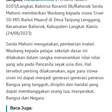
REDAKSI
0203/Langkat, Babinsa Koramil 06/Bahorok Serda
Mahoni memberikan Wasbang kepada siswa Siswi
KARIR
SD MIS Baitul Maaruf di Desa Tanjung Lenggang,
Kecamatan Bahorok, Kabupaten Langkat. Kamis
DISCLAIMER
(24/08/2023)
Wahana
Serda Mahoni mengatakan, pemberian materi
News
Wasbang kepada pelajar sekolah dasar ini
Regional
dilakukan dalam rangka menanamkan nilai-nilai
yang ada pada Pancasila sejak usia dini. Hal
WN
tersebut penting dilaksanakan, agar para siswa-
SUMUT
siswi ini dapat menjadi generasi-generasi penerus
WN
Bangsa yang tangguh, disiplin dan handal yang
JAKARTA
dapat membanggakan orang tua, masyarakat,
Bangsa dan Negara.
WN
JABAR
Baca Juga: