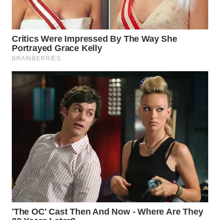
WN
NATUNA
WN
BINTAN
WN
MANDALIKA
WN
LIKUPANG
WN
LABUANBAJO
WN
BORNEO