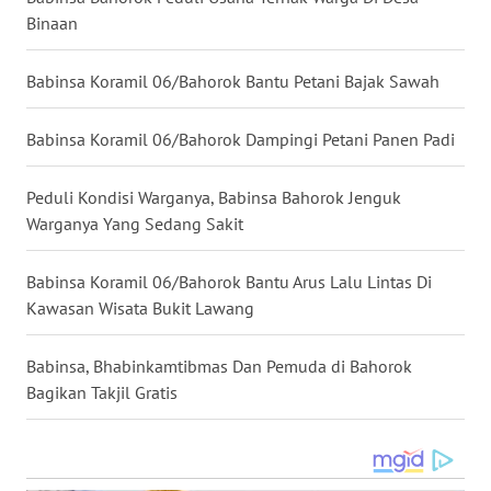
Binaan
WN
KALTARA
Babinsa Koramil 06/Bahorok Bantu Petani Bajak Sawah
WN
Babinsa Koramil 06/Bahorok Dampingi Petani Panen Padi
KALSEL
Peduli Kondisi Warganya, Babinsa Bahorok Jenguk
WN
Warganya Yang Sedang Sakit
KALTIM
Babinsa Koramil 06/Bahorok Bantu Arus Lalu Lintas Di
WN
Kawasan Wisata Bukit Lawang
SULSEL
Babinsa, Bhabinkamtibmas Dan Pemuda di Bahorok
WN
GORONTALO
Bagikan Takjil Gratis
WN
SULUT