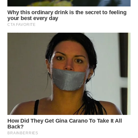
WN
SUMEDANG
WN
CIANJUR
WN
KEPULAUAN
SERIBU
WN
TANGERANG
WN
BINJAI
WN
CIREBON