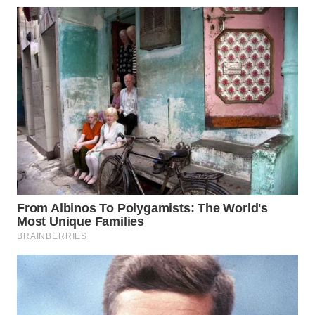
WN
INDRAMAYU
WN
KUNINGAN
WN
MAJALENGKA
WN
SUBANG
WN
SUKABUMI
WN
PURWAKARTA