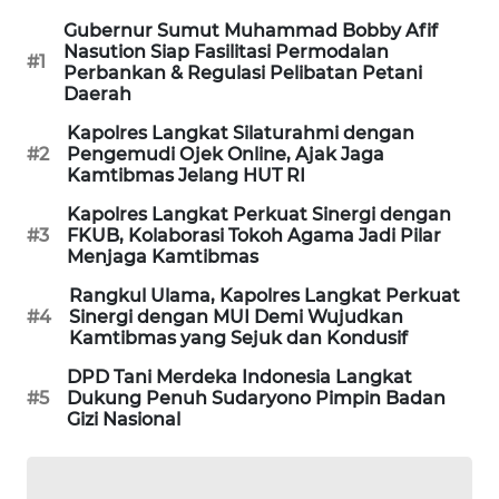
Gubernur Sumut Muhammad Bobby Afif
PORTAL
Nasution Siap Fasilitasi Permodalan
#1
KONSUMEN
Perbankan & Regulasi Pelibatan Petani
Daerah
FORWAMKI
Kapolres Langkat Silaturahmi dengan
#2
Pengemudi Ojek Online, Ajak Jaga
Kamtibmas Jelang HUT RI
ALPERKLINAS
Kapolres Langkat Perkuat Sinergi dengan
#3
FKUB, Kolaborasi Tokoh Agama Jadi Pilar
FORJASIDA
Menjaga Kamtibmas
Rangkul Ulama, Kapolres Langkat Perkuat
TAMBANG
#4
Sinergi dengan MUI Demi Wujudkan
NEWS
Kamtibmas yang Sejuk dan Kondusif
DPD Tani Merdeka Indonesia Langkat
SITUNGIR
#5
Dukung Penuh Sudaryono Pimpin Badan
NEWS
Gizi Nasional
SIDIKALANG
NEWS