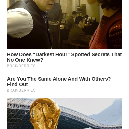
WN
SUMEDANG
WN
CIANJUR
WN
KEPULAUAN
SERIBU
WN
TANGERANG
WN
BINJAI
WN
CIREBON