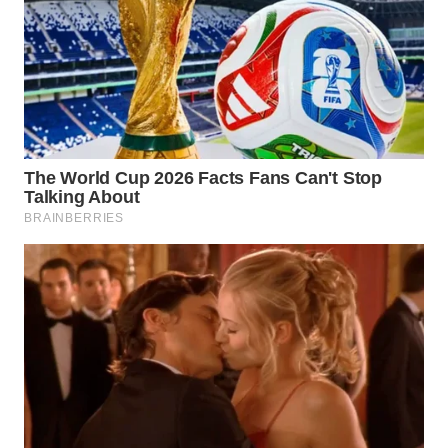
WN
INDRAMAYU
WN
KUNINGAN
WN
MAJALENGKA
WN
SUBANG
WN
SUKABUMI
WN
PURWAKARTA