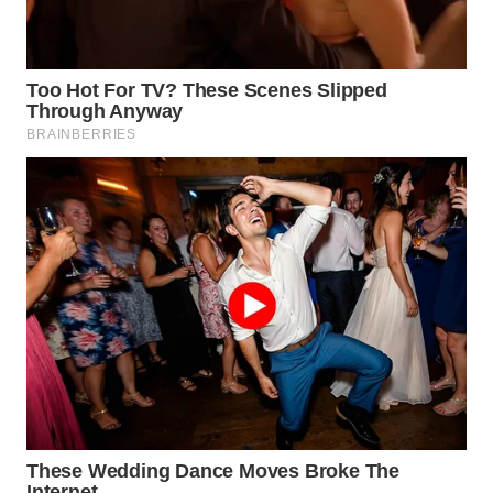
WN
PRIANGAN
TIMUR
WN
SEMARANG
WN
SOLO
WN
BOROBUDUR
WN
MADURA
WN
SURABAYA