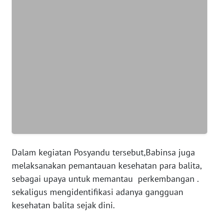
WN
BANTEN
WN
NTT
WN
KEPRI
WN
PAPUA
Dalam kegiatan Posyandu tersebut,Babinsa juga
WN
melaksanakan pemantauan kesehatan para balita,
PAPUA
sebagai upaya untuk memantau perkembangan .
BARAT
sekaligus mengidentifikasi adanya gangguan
kesehatan balita sejak dini.
WN
RIAU