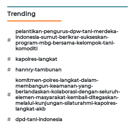
KARING
Trending
NEWS
pelantikan-pengurus-dpw-tani-merdeka-
JURNAL
indonesia-sumut-berikrar-sukseskan-
MARITIM
#
program-mbg-bersama-kelompok-tani-
komoditi
HUMBANG
#
kapolres-langkat
NEWS
#
hannry-tambunan
GARONGGANG
komitmen-polres-langkat-dalam-
NEWS
membangun-keamanan-yang-
berlandaskan-kolaborasi-dengan-seluruh-
#
elemen-masyarakat-kembali-ditegaskan-
FISUELRI
melalui-kunjungan-silaturahmi-kapolres-
ID
langkat-akb
#
dpd-tani-indonesia
ENERGI
NEWS