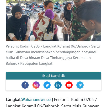
Informasi
INDEKS
BERITA
KONTAK
KAMI
Personil Kodim 0203 / Langkat Koramil 06/Bahorok Sertu
Muis Gunawan melaksanakan pendampingan posyandu
INFO
IKLAN
balita di Desa binaan Desa Timbang jaya Kecamatan
Bahorok Kabupaten Langkat
TENTANG
KAMI
Ikuti Kami di:
PEDOMAN
MEDIA
SIBER
Langkat,
Wahananews.co
|
Personil Kodim 0203 /
Langkat Koramil 06/Bahorok Sertu Muis Gunawan