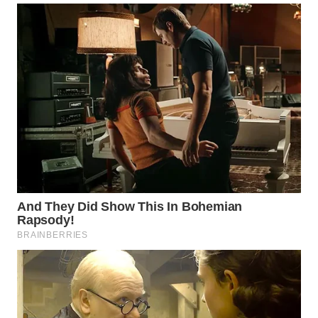
BEKASI
WN
BOGOR
WN
DEPOK
WN
TAPANULI
UTARA
WN
SAMOSIR
WN
PADANG
LAWAS