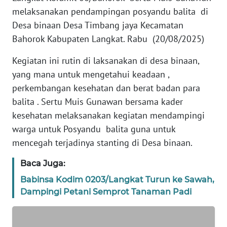
REDAKSI
melaksanakan pendampingan posyandu balita di
Desa binaan Desa Timbang jaya Kecamatan
KARIR
Bahorok Kabupaten Langkat. Rabu (20/08/2025)
Kegiatan ini rutin di laksanakan di desa binaan,
DISCLAIMER
yang mana untuk mengetahui keadaan ,
Wahana
perkembangan kesehatan dan berat badan para
News
balita . Sertu Muis Gunawan bersama kader
Regional
kesehatan melaksanakan kegiatan mendampingi
warga untuk Posyandu balita guna untuk
WN
mencegah terjadinya stanting di Desa binaan.
SUMUT
Baca Juga:
WN
Babinsa Kodim 0203/Langkat Turun ke Sawah,
JAKARTA
Dampingi Petani Semprot Tanaman Padi
WN
JABAR