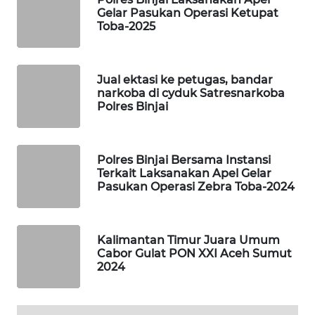
ID
Gelar Pasukan Operasi Ketupat
Toba-2025
MAWAKA
ID
Jual ektasi ke petugas, bandar
MARTABAT
narkoba di cyduk Satresnarkoba
NET
Polres Binjai
PLN
WATCH
Polres Binjai Bersama Instansi
Terkait Laksanakan Apel Gelar
Pasukan Operasi Zebra Toba-2024
MKLI
LPKKI
Kalimantan Timur Juara Umum
Cabor Gulat PON XXI Aceh Sumut
2024
LKKI
KOPEKLIN