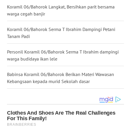
Koramil 06/Bahorok Langkat, Bersihkan parit bersama
WN
warga cegah banjir
KALTARA
Koramil 06/Bahorok Serma T Ibrahim Dampingi Petani
WN
Tanam Padi
KALSEL
Personil Koramil 06/Bahorok Serma T Ibrahim dampingi
WN
warga budidaya ikan lele
KALTIM
Babinsa Koramil 06/Bahorok Berikan Materi Wawasan
WN
Kebangsaan kepada murid Sekolah dasar
SULSEL
WN
GORONTALO
WN
SULUT