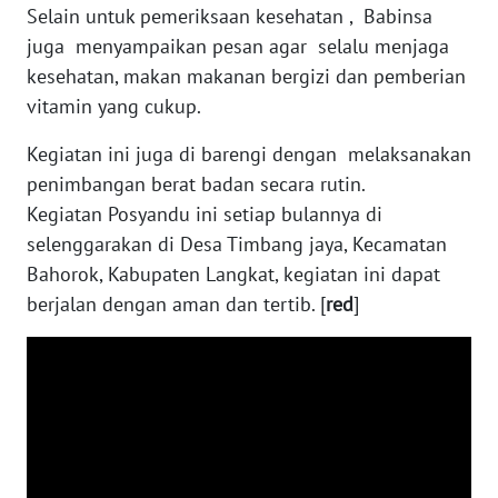
Selain untuk pemeriksaan kesehatan , Babinsa
juga menyampaikan pesan agar selalu menjaga
WN
kesehatan, makan makanan bergizi dan pemberian
SERAMBI
vitamin yang cukup.
WN
Kegiatan ini juga di barengi dengan melaksanakan
JAMBI
penimbangan berat badan secara rutin.
Kegiatan Posyandu ini setiap bulannya di
WN
selenggarakan di Desa Timbang jaya, Kecamatan
SULTRA
Bahorok, Kabupaten Langkat, kegiatan ini dapat
berjalan dengan aman dan tertib. [
red
]
WN
NTB
WN
SULTENG
WN
SULBAR