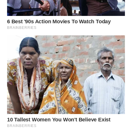
WN
TAPANULI
TENGAH
WN DELI
SERDANG
WN
TEBING
TINGGI
WN
PAKPAK
WN
KARAWANG
WN