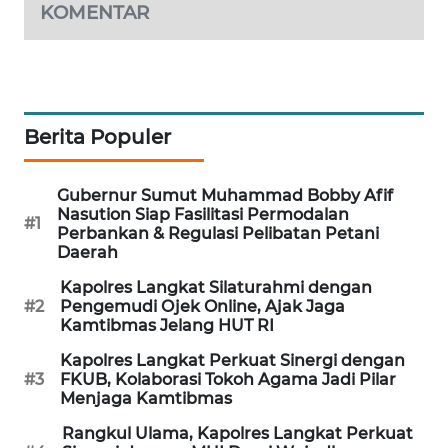
KOMENTAR
PORTAL
KONSUMEN
FORWAMKI
Berita Populer
ALPERKLINAS
Gubernur Sumut Muhammad Bobby Afif
Nasution Siap Fasilitasi Permodalan
FORJASIDA
#1
Perbankan & Regulasi Pelibatan Petani
Daerah
TAMBANG
Kapolres Langkat Silaturahmi dengan
NEWS
#2
Pengemudi Ojek Online, Ajak Jaga
Kamtibmas Jelang HUT RI
SITUNGIR
Kapolres Langkat Perkuat Sinergi dengan
NEWS
#3
FKUB, Kolaborasi Tokoh Agama Jadi Pilar
Menjaga Kamtibmas
SIDIKALANG
Rangkul Ulama, Kapolres Langkat Perkuat
NEWS