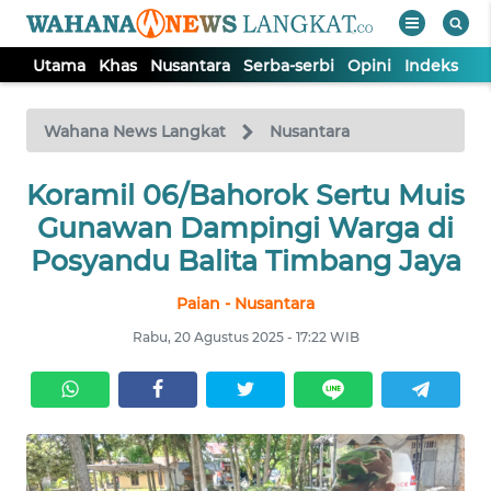
Utama
Khas
Nusantara
Serba-serbi
Opini
Indeks
WAHANA
Tutup
TV
Wahana News Langkat
Nusantara
Koramil 06/Bahorok Sertu Muis
UTAMA
Gunawan Dampingi Warga di
KHAS
Posyandu Balita Timbang Jaya
Paian - Nusantara
NUSANTARA
Rabu, 20 Agustus 2025 - 17:22 WIB
SERBA-
SERBI
OPINI