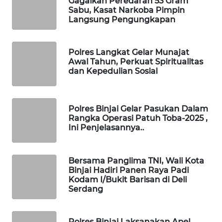
Gagalkan Peredaran 53 Gram
Sabu, Kasat Narkoba Pimpin
Langsung Pengungkapan
WAHANA
DESA
WISATA
Polres Langkat Gelar Munajat
Awal Tahun, Perkuat Spiritualitas
LAPAK
dan Kepedulian Sosial
WAHANA
Wahana
Polres Binjai Gelar Pasukan Dalam
Network
Rangka Operasi Patuh Toba-2025 ,
Ini Penjelasannya..
KONSUMEN
LISTRIK
Bersama Panglima TNI, Wali Kota
Binjai Hadiri Panen Raya Padi
MASYARAKAT
Kodam I/Bukit Barisan di Deli
KELISTRIKAN
Serdang
WALINKI
Polres Binjai Laksanakan Apel