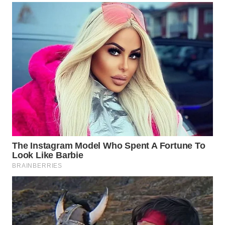
WN
MALUKU
WN
MALUT
WN
DAIRI
WN
DANAU
TOBA
WN
NIAS
WN