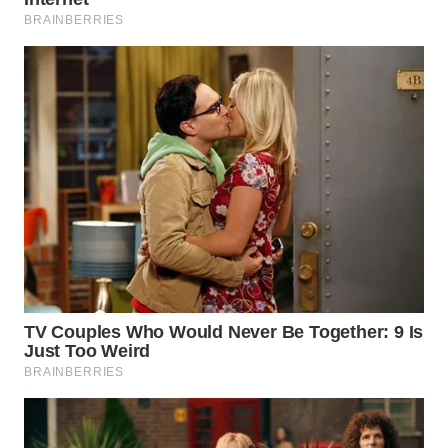
WN
NATUNA
WN
BINTAN
WN
MANDALIKA
WN
LIKUPANG
WN
LABUANBAJO
WN
BORNEO