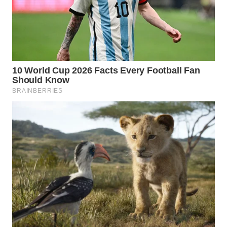
WAHANA
LISTRIK
WAHANA
TRAVEL
WAHANA
TV
WAHANANEWS
ID
WAHANANEWS
CO ID
WAHANANEWS
NET