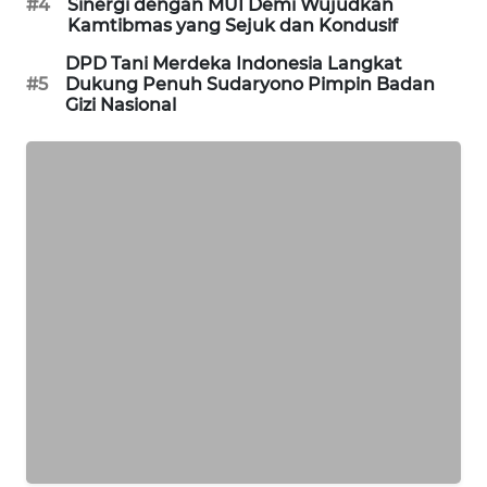
#4
Sinergi dengan MUI Demi Wujudkan
Kamtibmas yang Sejuk dan Kondusif
SIBARAGAS
DPD Tani Merdeka Indonesia Langkat
NEWS
#5
Dukung Penuh Sudaryono Pimpin Badan
Gizi Nasional
METRO
SIANTAR
NEWS
METRO
MEDAN
NEWS
METRO
JAKARTA
NEWS
KRT
NEWS