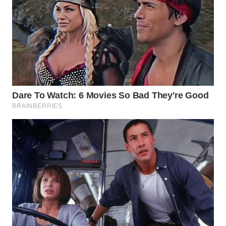
LANGKAT
WN
TAPANULI
SELATAN
WN
TANJUNG
LESUNG
WN
KARO
WN
SIMALUNGUN
WN
LABUHANBATU