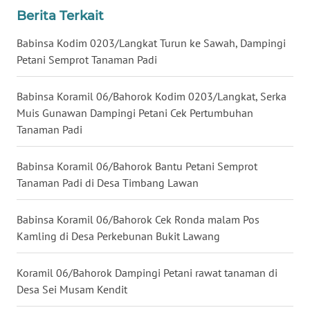
Berita Terkait
WN
Babinsa Kodim 0203/Langkat Turun ke Sawah, Dampingi
NUSANTARA
Petani Semprot Tanaman Padi
WN
Babinsa Koramil 06/Bahorok Kodim 0203/Langkat, Serka
JOGJA
Muis Gunawan Dampingi Petani Cek Pertumbuhan
Tanaman Padi
WN
JATIM
Babinsa Koramil 06/Bahorok Bantu Petani Semprot
Tanaman Padi di Desa Timbang Lawan
WN
BALI
Babinsa Koramil 06/Bahorok Cek Ronda malam Pos
WN
Kamling di Desa Perkebunan Bukit Lawang
KALBAR
Koramil 06/Bahorok Dampingi Petani rawat tanaman di
WN
Desa Sei Musam Kendit
KALTENG