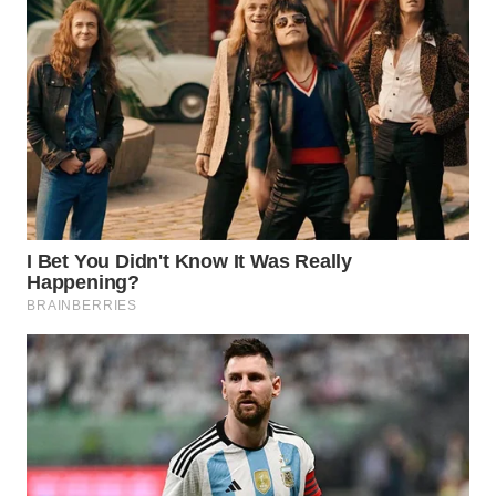
Wahana
Media
Group
WAHANA
NEWS
WAHANA
TANI
WAHANA
ADVOKAT
WAHANA
INFRASTRUKTUR
WAHANA
KONSUMEN