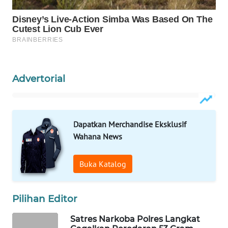
WAHANA
SPORT
WAHANA
UMKM
Advertorial
WAHANA
SELEB
Dapatkan Merchandise Eksklusif
WAHANA
Wahana News
PERSONA
Buka Katalog
WAHANA
OTOMOTIF
Pilihan Editor
WAHANA
Satres Narkoba Polres Langkat
HEALTH