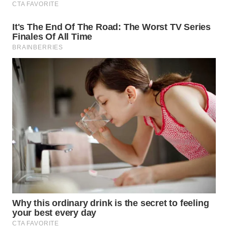
WN
INDRAMAYU
WN
KUNINGAN
WN
MAJALENGKA
WN
SUBANG
WN
SUKABUMI
WN
PURWAKARTA