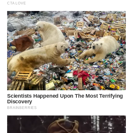
WAHANA
LISTRIK
WAHANA
TRAVEL
WAHANA
TV
WAHANANEWS
ID
WAHANANEWS
CO ID
WAHANANEWS
NET