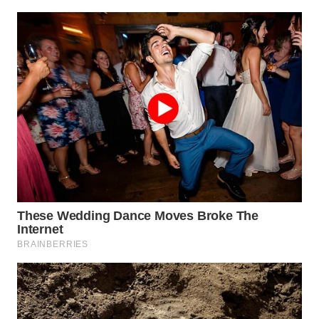
WN
PRIANGAN
TIMUR
WN
SEMARANG
WN
SOLO
WN
BOROBUDUR
WN
MADURA
WN
SURABAYA