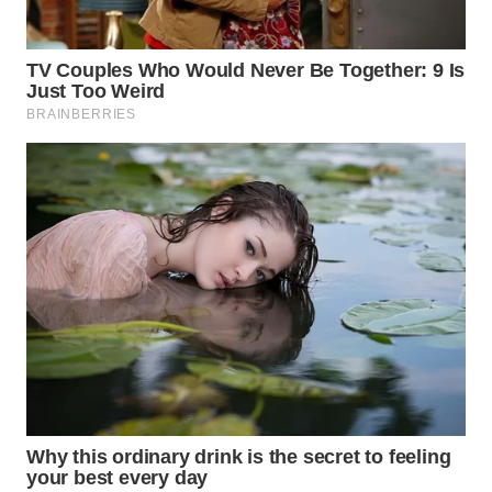
WN
SUMEDANG
WN
CIANJUR
WN
KEPULAUAN
SERIBU
WN
TANGERANG
WN
BINJAI
WN
CIREBON