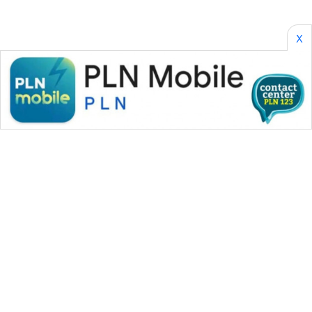
X
WAHANA MEDIA GROUP
|
|
|
WAHANA NEWS co
WAHANA TANI
WAHANA ADVOKAT