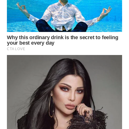
WAHANA
DESA
WISATA
LAPAK
WAHANA
Wahana
Network
KONSUMEN
LISTRIK
MASYARAKAT
KELISTRIKAN
WALINKI