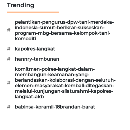
Trending
SONYA
ASA
NEWS
pelantikan-pengurus-dpw-tani-merdeka-
indonesia-sumut-berikrar-sukseskan-
#
program-mbg-bersama-kelompok-tani-
komoditi
#
kapolres-langkat
#
hannry-tambunan
komitmen-polres-langkat-dalam-
membangun-keamanan-yang-
berlandaskan-kolaborasi-dengan-seluruh-
#
elemen-masyarakat-kembali-ditegaskan-
melalui-kunjungan-silaturahmi-kapolres-
langkat-akb
#
babinsa-koramil-18brandan-barat