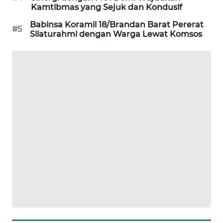
Kamtibmas yang Sejuk dan Kondusif
CILEUNGSI
NEWS
Babinsa Koramil 18/Brandan Barat Pererat
#5
Silaturahmi dengan Warga Lewat Komsos
BERKAT
NEWS
BERAMPU
NEWS
ANUGERAH
NEWS
AKHLAK
ID
PERAPKI
NEWS