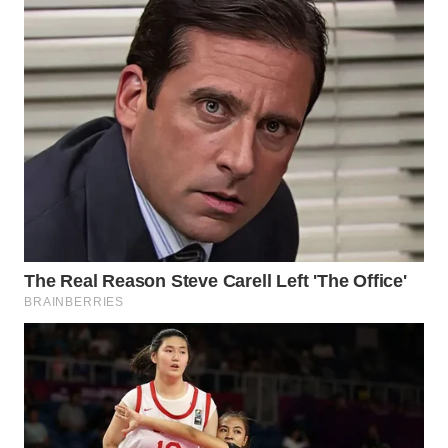
WN
TAPANULI
TENGAH
WN DELI
SERDANG
WN
TEBING
TINGGI
WN
PAKPAK
WN
KARAWANG
WN