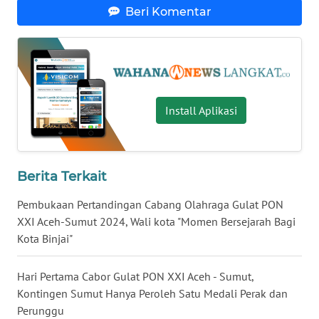
Beri Komentar
WN
KALTARA
WN
KALSEL
Install Aplikasi
WN
KALTIM
Berita Terkait
WN
SULSEL
Pembukaan Pertandingan Cabang Olahraga Gulat PON
XXI Aceh-Sumut 2024, Wali kota "Momen Bersejarah Bagi
Kota Binjai"
WN
GORONTALO
Hari Pertama Cabor Gulat PON XXI Aceh - Sumut,
WN
Kontingen Sumut Hanya Peroleh Satu Medali Perak dan
SULUT
Perunggu