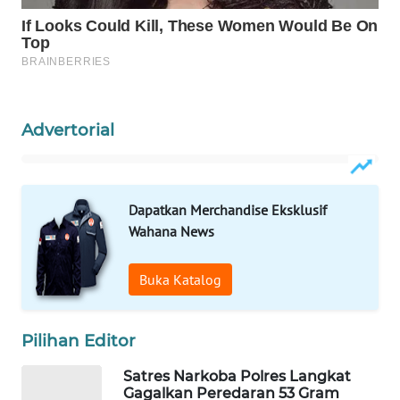
ID
MAWAKA
ID
MARTABAT
Advertorial
NET
PLN
WATCH
Dapatkan Merchandise Eksklusif
Wahana News
MKLI
Buka Katalog
LPKKI
Pilihan Editor
LKKI
Satres Narkoba Polres Langkat
KOPEKLIN
Gagalkan Peredaran 53 Gram