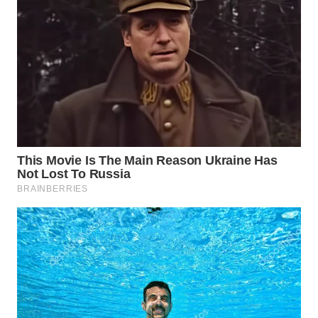
WAHANA
SPORT
WAHANA
UMKM
WAHANA
SELEB
WAHANA
PERSONA
WAHANA
OTOMOTIF
WAHANA
HEALTH