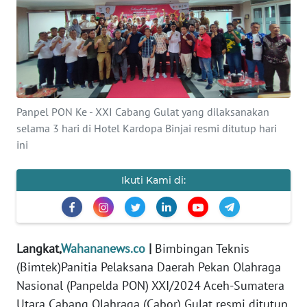
Informasi
INDEKS
BERITA
KONTAK
Panpel PON Ke - XXI Cabang Gulat yang dilaksanakan
KAMI
selama 3 hari di Hotel Kardopa Binjai resmi ditutup hari
ini
INFO
IKLAN
Ikuti Kami di:
TENTANG
KAMI
Langkat,
Wahananews.co
|
Bimbingan Teknis
PEDOMAN
MEDIA
(Bimtek)Panitia Pelaksana Daerah Pekan Olahraga
SIBER
Nasional (Panpelda PON) XXI/2024 Aceh-Sumatera
Utara Cabang Olahraga (Cabor) Gulat resmi ditutup,