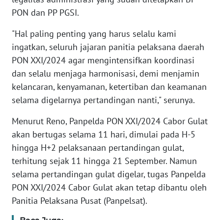
PON dan PP PGSI.
WN
"Hal paling penting yang harus selalu kami
SERAMBI
ingatkan, seluruh jajaran panitia pelaksana daerah
PON XXI/2024 agar mengintensifkan koordinasi
WN
JAMBI
dan selalu menjaga harmonisasi, demi menjamin
kelancaran, kenyamanan, ketertiban dan keamanan
WN
selama digelarnya pertandingan nanti," serunya.
SULTRA
Menurut Reno, Panpelda PON XXI/2024 Cabor Gulat
akan bertugas selama 11 hari, dimulai pada H-5
WN
NTB
hingga H+2 pelaksanaan pertandingan gulat,
terhitung sejak 11 hingga 21 September. Namun
WN
selama pertandingan gulat digelar, tugas Panpelda
SULTENG
PON XXI/2024 Cabor Gulat akan tetap dibantu oleh
Panitia Pelaksana Pusat (Panpelsat).
WN
SULBAR