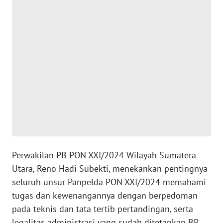
WN
BANTEN
WN
NTT
WN
KEPRI
WN
PAPUA
Perwakilan PB PON XXI/2024 Wilayah Sumatera
WN
Utara, Reno Hadi Subekti, menekankan pentingnya
PAPUA
seluruh unsur Panpelda PON XXI/2024 memahami
BARAT
tugas dan kewenangannya dengan berpedoman
pada teknis dan tata tertib pertandingan, serta
WN
legalitas administrasi yang sudah ditetapkan BP
RIAU