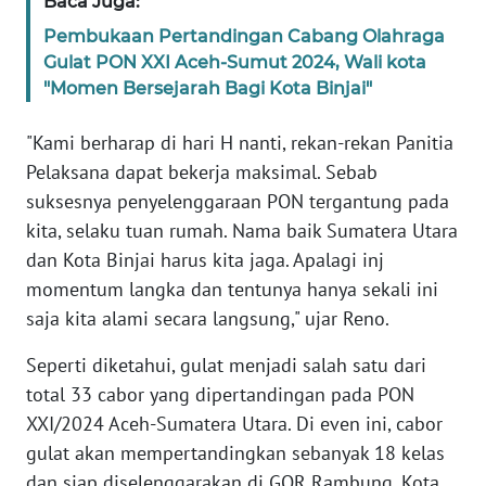
Baca Juga:
Pembukaan Pertandingan Cabang Olahraga
WN
Gulat PON XXI Aceh-Sumut 2024, Wali kota
BABEL
"Momen Bersejarah Bagi Kota Binjai"
WN
"Kami berharap di hari H nanti, rekan-rekan Panitia
SUMBAR
Pelaksana dapat bekerja maksimal. Sebab
suksesnya penyelenggaraan PON tergantung pada
WN
kita, selaku tuan rumah. Nama baik Sumatera Utara
SUMSEL
dan Kota Binjai harus kita jaga. Apalagi inj
momentum langka dan tentunya hanya sekali ini
WN
BENGKULU
saja kita alami secara langsung," ujar Reno.
Seperti diketahui, gulat menjadi salah satu dari
WN
total 33 cabor yang dipertandingan pada PON
LAMPUNG
XXI/2024 Aceh-Sumatera Utara. Di even ini, cabor
gulat akan mempertandingkan sebanyak 18 kelas
WN
JATENG
dan siap diselenggarakan di GOR Rambung, Kota