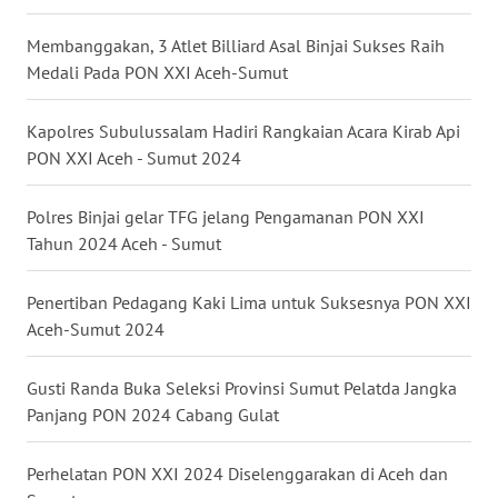
WN
Membanggakan, 3 Atlet Billiard Asal Binjai Sukses Raih
MALUKU
Medali Pada PON XXI Aceh-Sumut
WN
Kapolres Subulussalam Hadiri Rangkaian Acara Kirab Api
MALUT
PON XXI Aceh - Sumut 2024
WN
Polres Binjai gelar TFG jelang Pengamanan PON XXI
DAIRI
Tahun 2024 Aceh - Sumut
WN
Penertiban Pedagang Kaki Lima untuk Suksesnya PON XXI
DANAU
Aceh-Sumut 2024
TOBA
Gusti Randa Buka Seleksi Provinsi Sumut Pelatda Jangka
WN
Panjang PON 2024 Cabang Gulat
NIAS
Perhelatan PON XXI 2024 Diselenggarakan di Aceh dan
WN