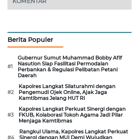
KOMENTAR
KARING
NEWS
JURNAL
Berita Populer
MARITIM
HUMBANG
Gubernur Sumut Muhammad Bobby Afif
NEWS
Nasution Siap Fasilitasi Permodalan
#1
Perbankan & Regulasi Pelibatan Petani
Daerah
GARONGGANG
NEWS
Kapolres Langkat Silaturahmi dengan
#2
Pengemudi Ojek Online, Ajak Jaga
Kamtibmas Jelang HUT RI
FISUELRI
ID
Kapolres Langkat Perkuat Sinergi dengan
#3
FKUB, Kolaborasi Tokoh Agama Jadi Pilar
Menjaga Kamtibmas
ENERGI
NEWS
Rangkul Ulama, Kapolres Langkat Perkuat
#4
Sinergi dengan MUI Demi Wujudkan