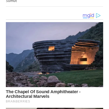
LANGKAT
Sumut
WN
TAPANULI
SELATAN
WN
TANJUNG
LESUNG
WN
KARO
WN
SIMALUNGUN
WN
LABUHANBATU