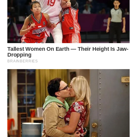
BEKASI
WN
BOGOR
WN
DEPOK
WN
TAPANULI
UTARA
WN
SAMOSIR
WN
PADANG
LAWAS