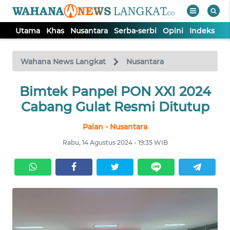
Utama
Khas
Nusantara
Serba-serbi
Opini
Indeks
WAHANA
Tutup
TV
Wahana News Langkat
Nusantara
Bimtek Panpel PON XXI 2024
UTAMA
Cabang Gulat Resmi Ditutup
KHAS
Paian - Nusantara
Rabu, 14 Agustus 2024 - 19:35 WIB
NUSANTARA
SERBA-
SERBI
OPINI