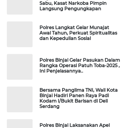
Sabu, Kasat Narkoba Pimpin
Langsung Pengungkapan
PORTAL
KONSUMEN
Polres Langkat Gelar Munajat
FORWAMKI
Awal Tahun, Perkuat Spiritualitas
dan Kepedulian Sosial
ALPERKLINAS
Polres Binjai Gelar Pasukan Dalam
FORJASIDA
Rangka Operasi Patuh Toba-2025 ,
Ini Penjelasannya..
TAMBANG
NEWS
Bersama Panglima TNI, Wali Kota
Binjai Hadiri Panen Raya Padi
SITUNGIR
Kodam I/Bukit Barisan di Deli
NEWS
Serdang
SIDIKALANG
Polres Binjai Laksanakan Apel
NEWS