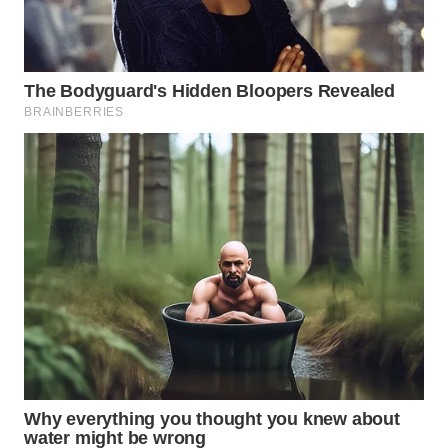
Wahana
Media
Group
WAHANA
NEWS
WAHANA
TANI
WAHANA
ADVOKAT
WAHANA
INFRASTRUKTUR
WAHANA
KONSUMEN