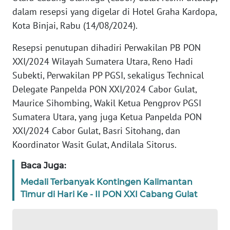
REDAKSI
dalam resepsi yang digelar di Hotel Graha Kardopa,
Kota Binjai, Rabu (14/08/2024).
KARIR
Resepsi penutupan dihadiri Perwakilan PB PON
XXI/2024 Wilayah Sumatera Utara, Reno Hadi
DISCLAIMER
Subekti, Perwakilan PP PGSI, sekaligus Technical
Wahana
Delegate Panpelda PON XXI/2024 Cabor Gulat,
News
Maurice Sihombing, Wakil Ketua Pengprov PGSI
Regional
Sumatera Utara, yang juga Ketua Panpelda PON
XXI/2024 Cabor Gulat, Basri Sitohang, dan
WN
Koordinator Wasit Gulat, Andilala Sitorus.
SUMUT
Baca Juga:
WN
Medali Terbanyak Kontingen Kalimantan
JAKARTA
Timur di Hari Ke - II PON XXI Cabang Gulat
WN
JABAR